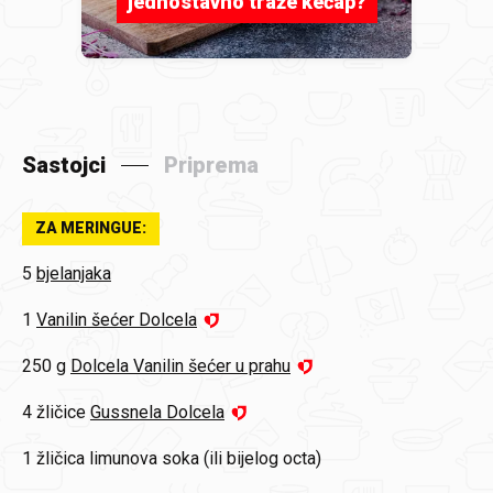
jednostavno traže kečap?
Sastojci
Priprema
ZA MERINGUE:
5
bjelanjaka
1
Vanilin šećer Dolcela
250 g
Dolcela Vanilin šećer u prahu
4 žličice
Gussnela Dolcela
1 žličica
limunova soka (ili bijelog octa)