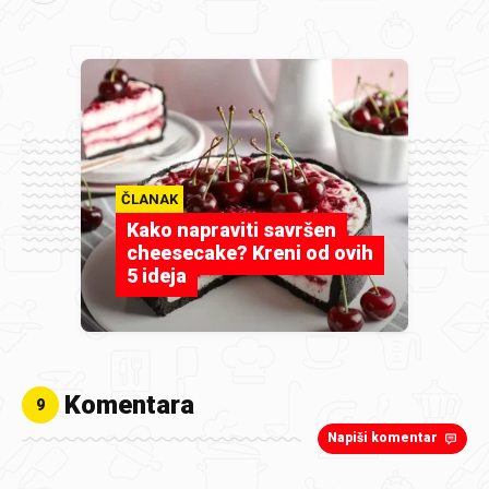
ČLANAK
Kako napraviti savršen
cheesecake? Kreni od ovih
5 ideja
Komentara
9
Napiši komentar