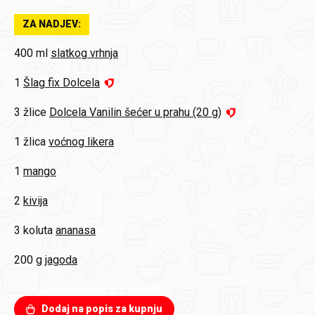
ZA NADJEV:
400 ml
slatkog vrhnja
1
Šlag fix Dolcela
3 žlice
Dolcela Vanilin šećer u prahu (20 g)
1 žlica
voćnog likera
1
mango
2
kivija
3 koluta
ananasa
200 g
jagoda
Dodaj na popis za kupnju