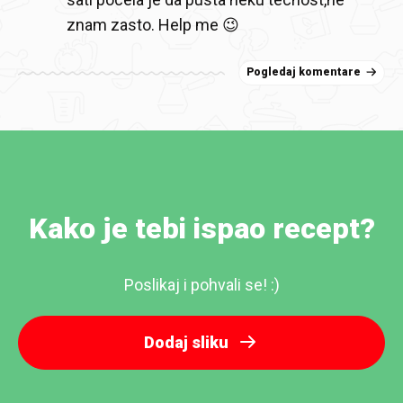
znam zasto. Help me 😉
Pogledaj komentare
Kako je tebi ispao recept?
Poslikaj i pohvali se! :)
Dodaj sliku