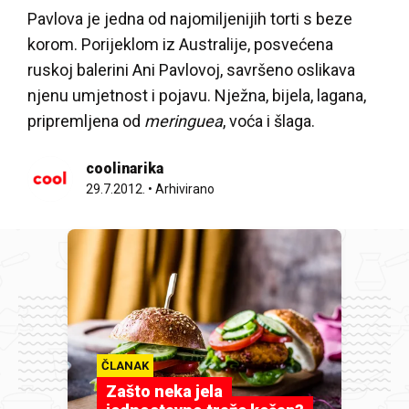
Pavlova je jedna od najomiljenijih torti s beze
korom. Porijeklom iz Australije, posvećena
ruskoj balerini Ani Pavlovoj, savršeno oslikava
njenu umjetnost i pojavu. Nježna, bijela, lagana,
pripremljena od
meringuea
, voća i šlaga.
coolinarika
29.7.2012.
•
Arhivirano
ČLANAK
Zašto neka jela