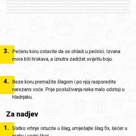
3
.
Pečenu koru ostavite da se ohladi u pećnici. Izvana
mora biti hrskava, a iznutra zadržat svijetlu boju.
4
.
Beze koru premažite šlagom i po njoj rasporedite
narezano voće. Prije posluživanja neka malo odstoji u
hladnjaku.
Za nadjev
1
.
Slatko vrhnje istucite u šlag, umiješajte šlag fix, šećer u
prahu i voćni liker.