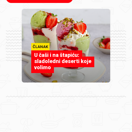
ČLANAK
U čaši i na štapiću:
sladoledni deserti koje
volimo