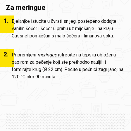
Za meringue
1
.
Bjelanjke istucite u čvrsti snijeg, postepeno dodajte
vanilin šećer i šećer u prahu uz miješanje i na kraju
Gussnel pomiješan s malo šećera i limunova soka.
2
.
Pripremljeni
meringue
istresite na tepsiju obloženu
papirom za pečenje koji ste prethodno nauljili i
formirajte krug (Ø 22 cm). Pecite u pećnici zagrijanoj na
120 °C oko 90 minuta.