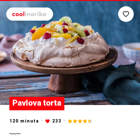
Preskoči na glavni sadržaj
Pavlova torta
120
minuta
233