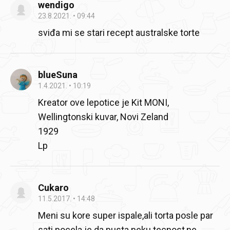
wendigo
23.8.2021.
09:44
sviđa mi se stari recept australske torte
blueSuna
1.4.2021.
10:19
Kreator ove lepotice je Kit MONI,
Wellingtonski kuvar, Novi Zeland
1929
Lp
Cukaro
11.5.2017.
14:48
Meni su kore super ispale,ali torta posle par
sati pocela je da pusta neku tecnost,ne