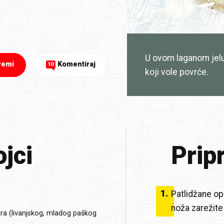
U ovom laganom jelu 
remi
Komentiraj
10
koji vole povrće.
jci
Prip
1
.
Patlidžane op
noža zarežite
ira (livanjskog, mladog paškog