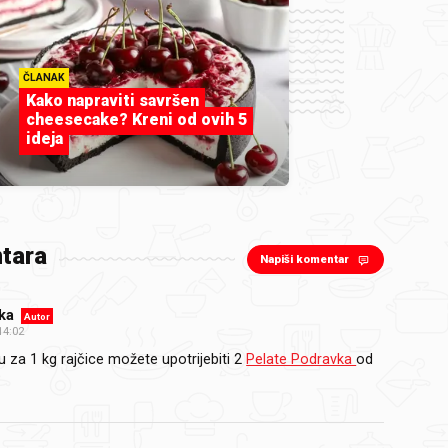
ČLANAK
Kako napraviti savršen
cheesecake? Kreni od ovih 5
ideja
tara
Napiši komentar
ika
Autor
14:02
 za 1 kg rajčice možete upotrijebiti 2
Pelate Podravka
od