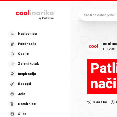
Preskoči na glavni sadržaj
Što ti se danas jede?
Naslovnica
coolina
Foodhacks
11.6.2006.
Coolie
Patl
Zeleni kutak
Inspiracija
nač
Recepti
Jela
4 osobe
Namirnice
Slike