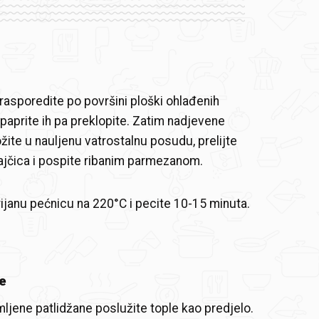
i rasporedite po površini ploški ohlađenih
opaprite ih pa preklopite. Zatim nadjevene
žite u nauljenu vatrostalnu posudu, prelijte
jčica i pospite ribanim parmezanom.
rijanu pećnicu na 220°C i pecite 10-15 minuta.
e
ljene patlidžane poslužite tople kao predjelo.