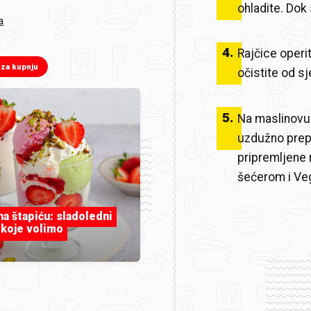
ohladite. Dok 
a
4
.
Rajčice operit
 za kupnju
očistite od s
5
.
Na maslinovu 
uzdužno prepo
pripremljene 
šećerom i Veg
 na štapiću: sladoledni
 koje volimo