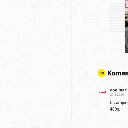
Komen
10
coolinar
21.4.2020.
U zamjenu
400g.