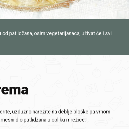
od patlidžana, osim vegetarijanaca, uživat će i svi
rema
erite, uzdužno narežite na deblje ploške pa vrhom
 mesni dio patlidžana u obliku mrežice.