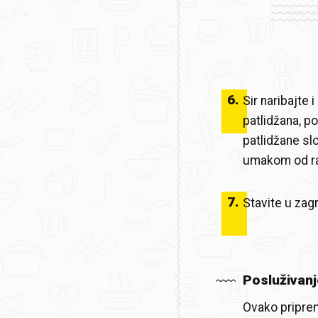
6
.
Sir naribajte 
patlidžana, p
patlidžane slo
umakom od ra
7
.
Stavite u zag
Posluživanj
Ovako priprem