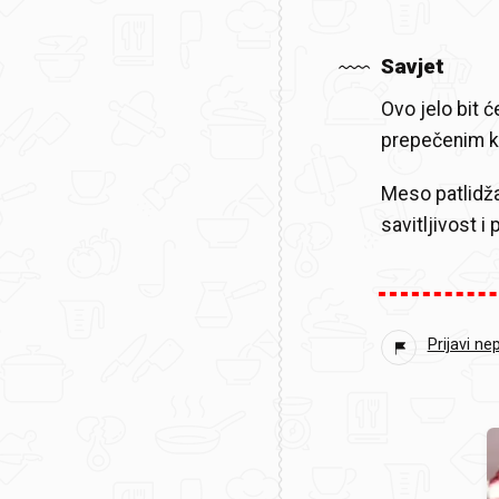
Savjet
Ovo jelo bit 
prepečenim kr
Meso patlidž
savitljivost 
Prijavi ne