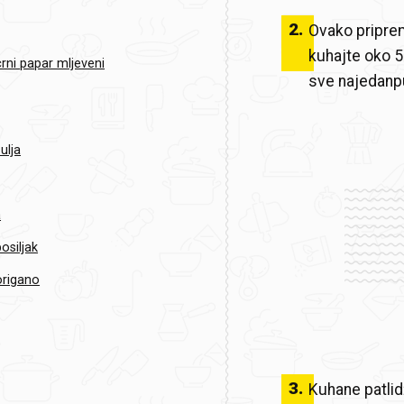
2
.
Ovako priprem
kuhajte oko 5
rni papar mljeveni
sve najedanp
ulja
a
osiljak
origano
3
.
Kuhane patlidž