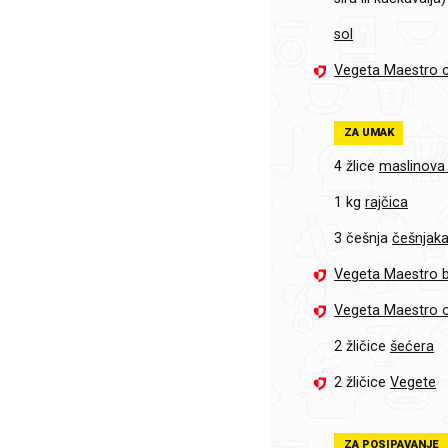
sol
Vegeta Maestro c
ZA UMAK
4 žlice
maslinova 
1 kg
rajčica
3 češnja
češnjak
Vegeta Maestro b
Vegeta Maestro 
2 žličice
šećera
2 žličice
Vegete
ZA POSIPAVANJE