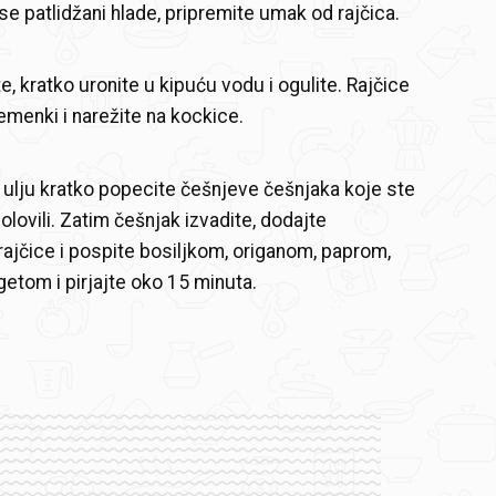
se patlidžani hlade, pripremite umak od rajčica.
e, kratko uronite u kipuću vodu i ogulite. Rajčice
jemenki i narežite na kockice.
ulju kratko popecite češnjeve češnjaka koje ste
lovili. Zatim češnjak izvadite, dodajte
rajčice i pospite bosiljkom, origanom, paprom,
etom i pirjajte oko 15 minuta.