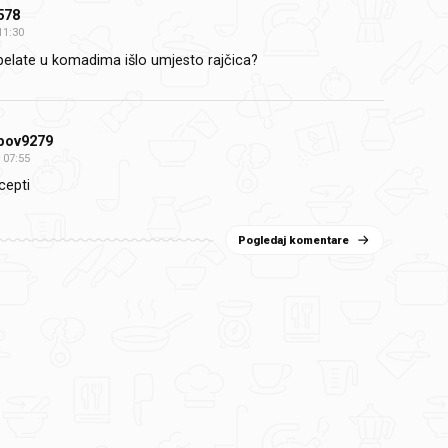
578
11:30
 pelate u komadima išlo umjesto rajčica?
pov9279
07:55
cepti
Pogledaj komentare