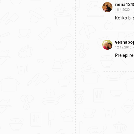
nena124
18.4.2020.
Koliko bi
vesnapo
12.12.2016.
Prelepi re