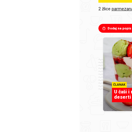
2 žlice
parmezan
Dodaj na popis
ČLANAK
U čaši i
deserti