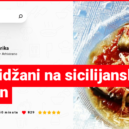
rika
•
Arhivirano
idžani na sicilijans
in
50
minuta
829