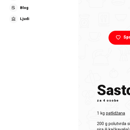
Blog
Ljudi
Sp
Sasto
za
4 osobe
1 kg
patlidžana
200 g
polutvrda s
sira ili kačkavalja)