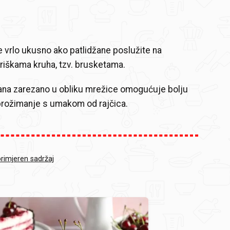
će vrlo ukusno ako patlidžane poslužite na
iškama kruha, tzv. brusketama.
ana zarezano u obliku mrežice omogućuje bolju
i prožimanje s umakom od rajčica.
primjeren sadržaj