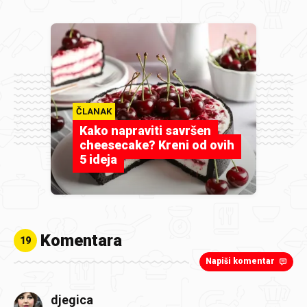
ČLANAK
Kako napraviti savršen
cheesecake? Kreni od ovih
5 ideja
Komentara
19
Napiši komentar
djegica