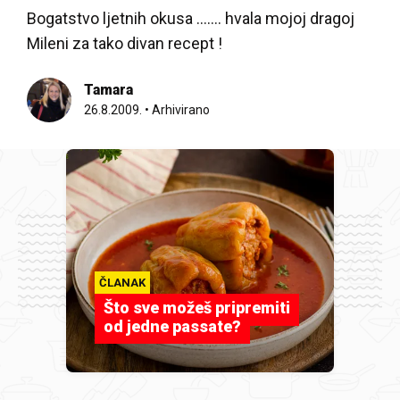
Bogatstvo ljetnih okusa ....... hvala mojoj dragoj
Mileni za tako divan recept !
Tamara
26.8.2009.
•
Arhivirano
ČLANAK
Što sve možeš pripremiti
od jedne passate?