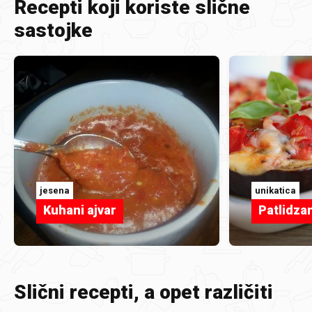
Recepti koji koriste slične
sastojke
jesena
unikatica
Kuhani ajvar
Patlidzan
Slični recepti, a opet različiti