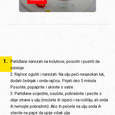
1
.
Patliđane narezati na kolutove, posoliti i pustiti da
odstoje.
2. Rajčice oguliti i narezati. Na ulju peči nasjeckan luk,
dodati češnjak i onda rajčicu. Pirjati oko 5 minuta.
Posolite, popaprite i skinite s vatre.
3. Patliđane ocijedite, osušite, pobrašnite i pecite s
obje strane u ulju (možete ih ispeći i na roštilju, ali onda
ih nemojte pobrašniti). Ako ih pećete na ulju onda ih
stavite na papir da upije višak ulja.