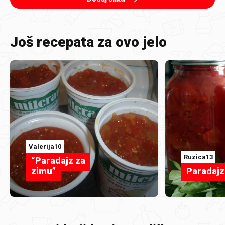
Još recepata za ovo jelo
Valerija10
Ruzica13
“Paradajz za
zimu”
Paradajz