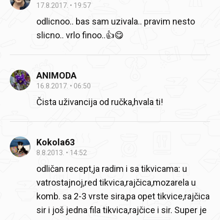
17.8.2017.
19:57
odlicnoo.. bas sam uzivala.. pravim nesto
slicno.. vrlo finoo..👍😋
ANIMODA
16.8.2017.
06:50
Čista uživancija od ručka,hvala ti!
Kokola63
8.8.2013.
14:52
odličan recept,ja radim i sa tikvicama: u
vatrostajnoj,red tikvica,rajčica,mozarela u
komb. sa 2-3 vrste sira,pa opet tikvice,rajčica
sir i još jedna fila tikvica,rajčice i sir. Super je