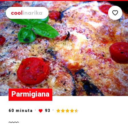
Preskoči na glavni sadržaj
Parmigiana
60
minuta
93