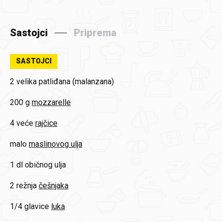
Sastojci
Priprema
SASTOJCI
2 velika
patliđana (malanzana)
200 g
mozzarelle
4 veće
rajčice
malo
maslinovog ulja
1 dl
običnog ulja
2 režnja
češnjaka
1/4 glavice
luka