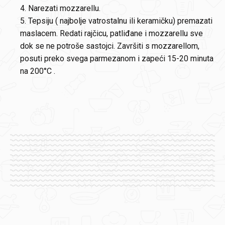
4. Narezati mozzarellu.
5. Tepsiju ( najbolje vatrostalnu ili keramičku) premazati
maslacem. Redati rajčicu, patliđane i mozzarellu sve
dok se ne potroše sastojci. Završiti s mozzarellom,
posuti preko svega parmezanom i zapeći 15-20 minuta
na 200°C .