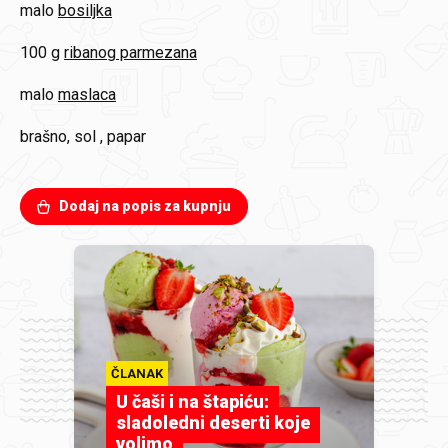
malo
bosiljka
100 g
ribanog parmezana
malo
maslaca
brašno, sol , papar
Dodaj na popis za kupnju
ČLANAK
U čaši i na štapiću:
sladoledni deserti koje
volimo