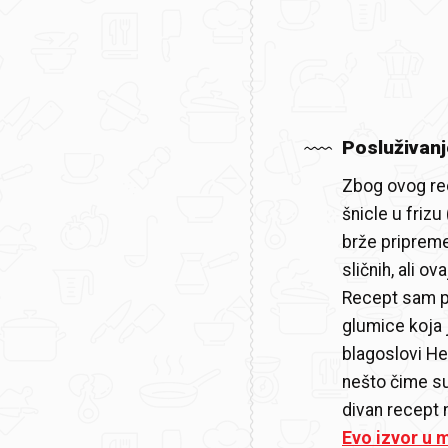
Posluživanj
Zbog ovog rec
šnicle u friz
brže pripreme
sličnih, ali ova
Recept sam pri
glumice koja 
blagoslovi He
nešto čime su 
divan recept 
Evo izvor u m