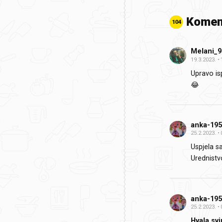
Komen
104
Melani_9
19.3.2023.
Upravo is
😂
anka-19
25.2.2023.
Uspjela s
Urednistv
anka-19
25.2.2023.
Hvala sv