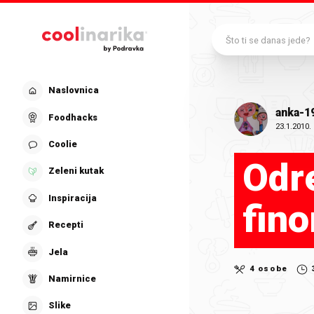
Preskoči na glavni sadržaj
Što ti se danas jede?
Naslovnica
anka-1
Foodhacks
23.1.2010.
Coolie
Odr
Zeleni kutak
Inspiracija
fin
Recepti
Jela
4 osobe
Namirnice
Slike