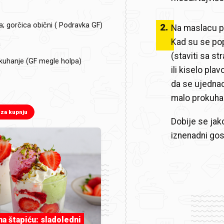
fa; gorčica obični ( Podravka GF)
2
.
Na maslacu po
Kad su se popr
a
(staviti sa st
kuhanje (GF megle holpa)
ili kiselo pla
da se ujednac
malo prokuha
 za kupnju
Dobije se jako
iznenadni gost
 na štapiću: sladoledni