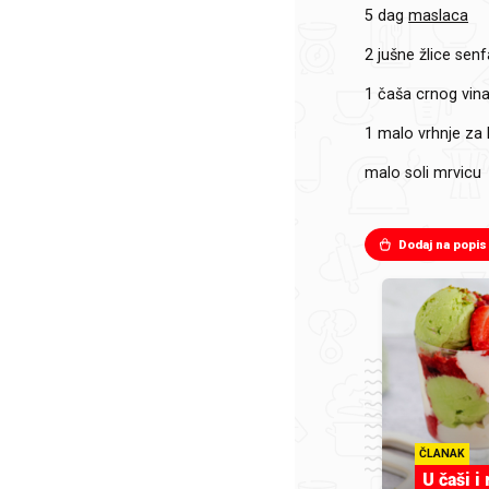
5 dag
maslaca
2
jušne žlice sen
1
čaša crnog vin
1
malo vrhnje za 
malo soli mrvicu
Dodaj na popis
ČLANAK
U čaši i