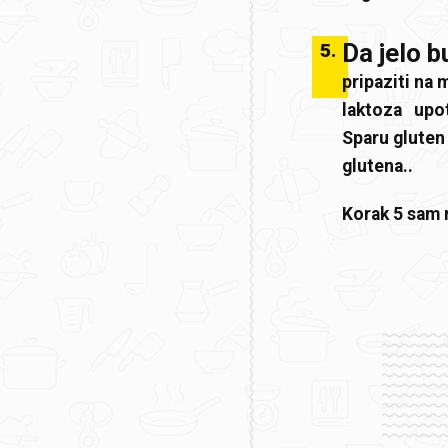
Da jelo b
5
.
pripaziti na 
laktoza upotr
Sparu gluten 
glutena..
Korak 5 sam 