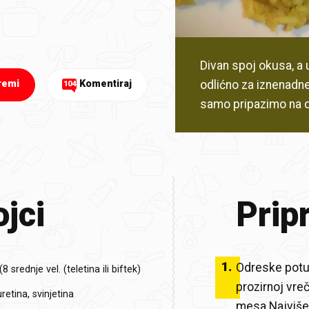
Divan spoj okusa, a 
odlićno za iznenadn
remi
Komentiraj
104
samo pripazimo na d
jci
Prip
1
.
Odreske potuc
 srednje vel. (teletina ili biftek)
prozirnoj vreč
retina, svinjetina
mesa.Najviše v