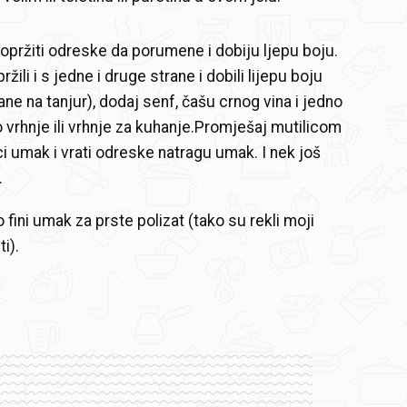
pržiti odreske da porumene i dobiju ljepu boju.
žili i s jedne i druge strane i dobili lijepu boju
rane na tanjur), dodaj senf, čašu crnog vina i jedno
vo vrhnje ili vrhnje za kuhanje.Promješaj mutilicom
i umak i vrati odreske natragu umak. I nek još
.
 fini umak za prste polizat (tako su rekli moji
i).