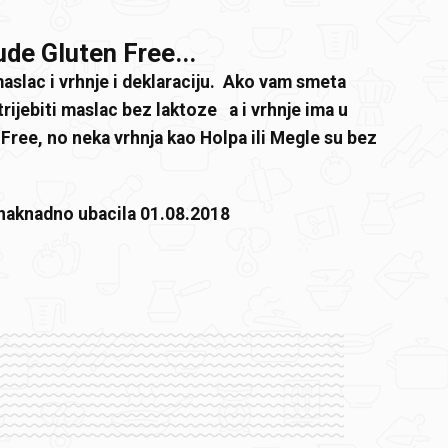
ude Gluten Free...
maslac i vrhnje i deklaraciju. Ako vam smeta
ijebiti maslac bez laktoze a i vrhnje ima u
Free, no neka vrhnja kao Holpa ili Megle su bez
naknadno ubacila 01.08.2018