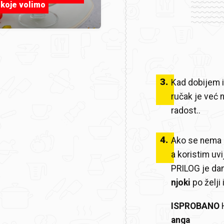
 koje volimo
3
.
Kad dobijem 
ručak je već n
radost..
4
.
Ako se nema cr
a koristim uvi
PRILOG je dan
njoki
po želji 
ISPROBANO
H
anga