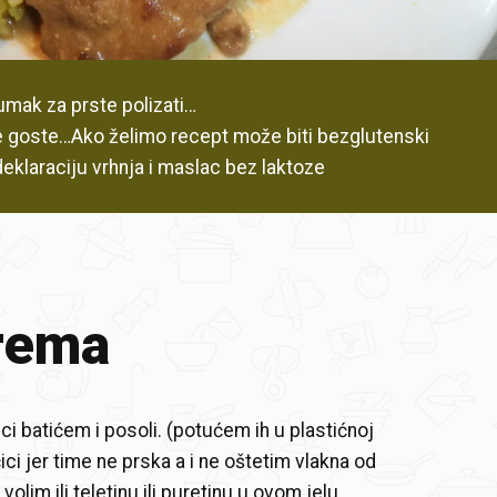
umak za prste polizati…
e goste…Ako želimo recept može biti bezglutenski
eklaraciju vrhnja i maslac bez laktoze
rema
i batićem i posoli. (potućem ih u plastićnoj
ici jer time ne prska a i ne oštetim vlakna od
olim ili teletinu ili puretinu u ovom jelu.