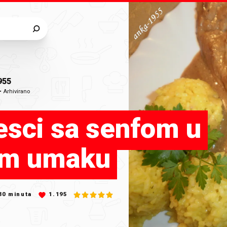
955
•
Arhivirano
esci sa senfom u
om umaku
30
minuta
1.195