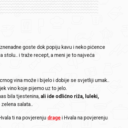
iznenadne goste dok popiju kavu i neko pićence
a stolu.. i traže recept, a meni je to najveća
nog vina može i bijelo i dobije se svjetliji umak..
jek vino koje pijemo uz to jelo.
as bila tjestenina,
ali ide odlićno riža, luleki,
i zelena salata..
vala ti na povjerenju
drage
i Hvala na povjerenju