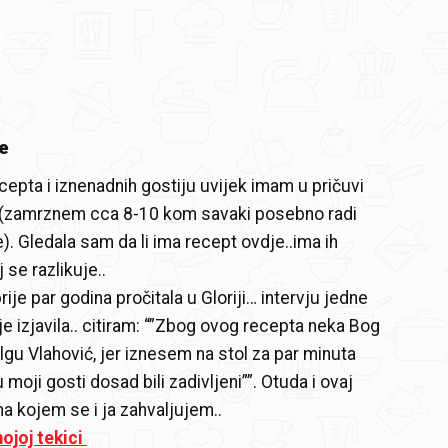
e
epta i iznenadnih gostiju uvijek imam u pričuvi
u (zamrznem cca 8-10 kom savaki posebno radi
). Gledala sam da li ima recept ovdje..ima ih
j se razlikuje..
je par godina pročitala u Gloriji… intervju jedne
je izjavila.. citiram: “”Zbog ovog recepta neka Bog
lgu Vlahović, jer iznesem na stol za par minuta
moji gosti dosad bili zadivljeni””. Otuda i ovaj
na kojem se i ja zahvaljujem..
ojoj tekici