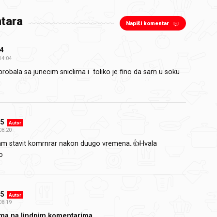
tara
Napiši komentar
4
14:04
probala sa junecim sniclima i toliko je fino da sam u soku
55
Autor
08:20
am stavit komrnrar nakon duugo vremena..👍Hvala
o
55
Autor
08:19
ima na lindpim komentarima