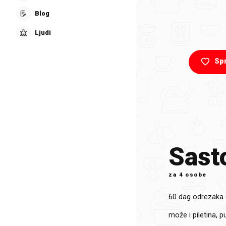
Blog
Ljudi
Sp
Sasto
za
4 osobe
60 dag
odrezaka (8
može i piletina, pu