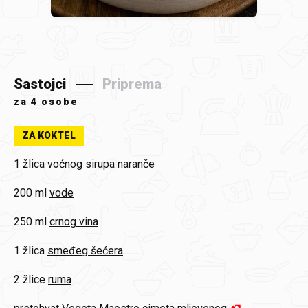
Sastojci
Priprema
za
4 osobe
ZA KOKTEL
1 žlica
voćnog sirupa naranče
200 ml
vode
250 ml
crnog vina
1 žlica
smeđeg šećera
2 žlice
ruma