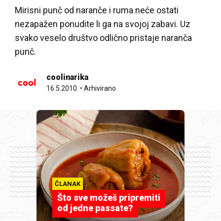
Mirisni punč od naranče i ruma neće ostati
nezapažen ponudite li ga na svojoj zabavi. Uz
svako veselo društvo odlično pristaje naranča
punč.
coolinarika
16.5.2010.
•
Arhivirano
ČLANAK
Što sve možeš pripremiti
od jedne passate?