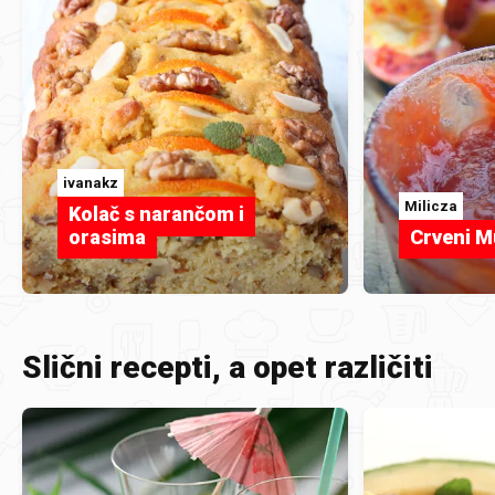
ivanakz
Milicza
Kolač s narančom i
orasima
Crveni M
Slični recepti, a opet različiti