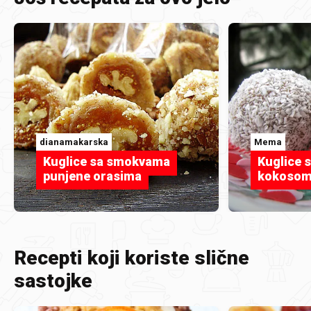
dianamakarska
Mema
Kuglice sa smokvama
Kuglice 
punjene orasima
kokoso
Recepti koji koriste slične
sastojke