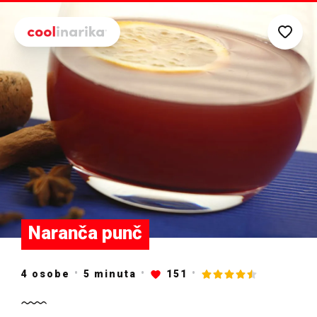
Preskoči na glavni sadržaj
Naranča punč
4 osobe
5
minuta
151