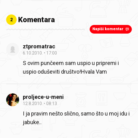
Komentara
2
Napiši komentar
ztpromatrac
6.10.2010.
17:00
S ovim punčeem sam uspio u pripremi i
uspio oduševiti društvo!Hvala Vam
proljece-u-meni
12.8.2010.
08:13
I ja pravim nešto slično, samo što u moj idu i
jabuke..