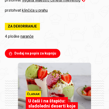
prstohvat
Vegeta Maestro cimeta mljevenog
prstohvat
klinčića u prahu
ZA DEKORIRANJE
4 ploške
naranče
Dodaj na popis za kupnju
ČLANAK
U čaši i na štapiću:
sladoledni deserti koje