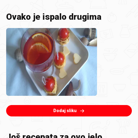
Ovako je ispalo drugima
Dodaj sliku
Još recepata za ovo jelo