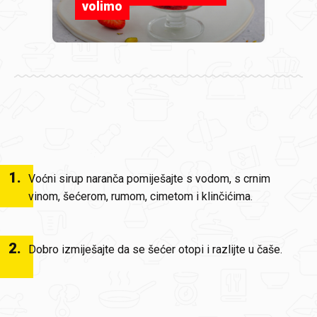
volimo
1
.
Voćni sirup naranča pomiješajte s vodom, s crnim
vinom, šećerom, rumom, cimetom i klinčićima.
2
.
Dobro izmiješajte da se šećer otopi i razlijte u čaše.