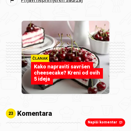
ČLANAK
Kako napraviti savršen
cheesecake? Kreni od ovih
5 ideja
Komentara
23
Napiši komentar