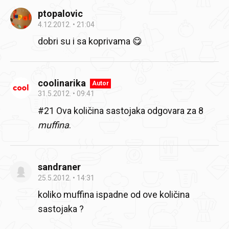
ptopalovic
4.12.2012.
21:04
dobri su i sa koprivama 😋
coolinarika
Autor
31.5.2012.
09:41
#21 Ova količina sastojaka odgovara za 8
muffina
.
sandraner
25.5.2012.
14:31
koliko muffina ispadne od ove količina
sastojaka ?