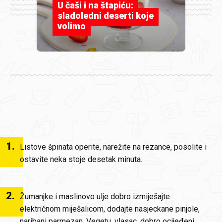
U čaši i na štapiću:
sladoledni deserti koje
volimo
1
.
Listove špinata operite, narežite na rezance, posolite i
ostavite neka stoje desetak minuta.
2
.
Žumanjke i maslinovo ulje dobro izmiješajte
električnom miješalicom, dodajte nasjeckane pinjole,
naribani parmezan, Vegetu, vlasac, dobro ocijeđeni