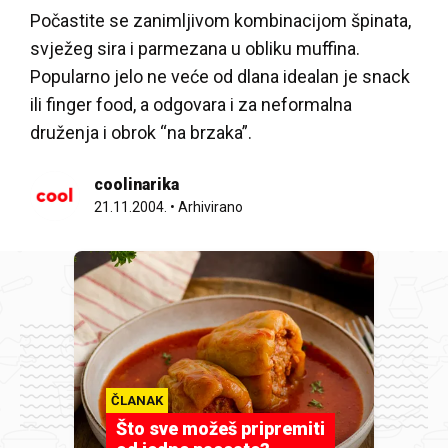
Počastite se zanimljivom kombinacijom špinata,
svježeg sira i parmezana u obliku muffina.
Popularno jelo ne veće od dlana idealan je snack
ili finger food, a odgovara i za neformalna
druženja i obrok “na brzaka”.
coolinarika
21.11.2004.
•
Arhivirano
ČLANAK
Što sve možeš pripremiti