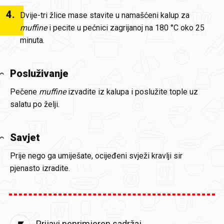
4
.
Dvije-tri žlice mase stavite u namašćeni kalup za
muffine
i pecite u pećnici zagrijanoj na 180 °C oko 25
minuta.
Posluživanje
Pečene
muffine
izvadite iz kalupa i poslužite tople uz
salatu po želji.
Savjet
Prije nego ga umiješate, ocijeđeni svježi kravlji sir
pjenasto izradite.
Prijavi neprimjeren sadržaj