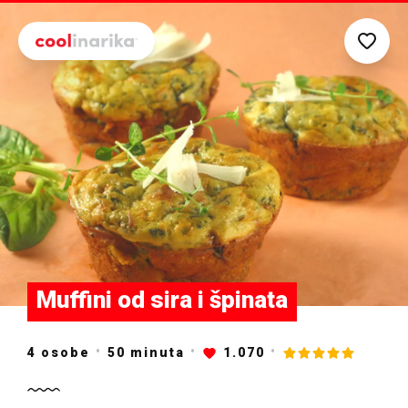
Preskoči na glavni sadržaj
Muffini od sira i špinata
4 osobe
50
minuta
1.070