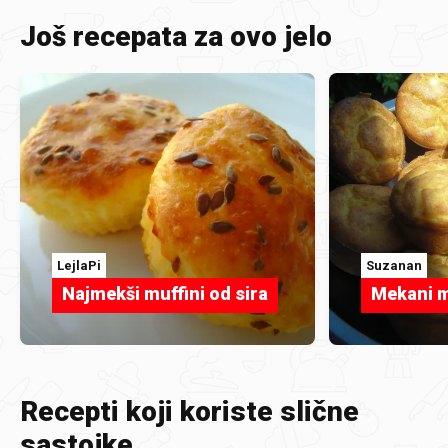
Još recepata za ovo jelo
LejlaPi
Suzanan
Najmekši muffini od sira
Mekani m
Recepti koji koriste slične
sastojke