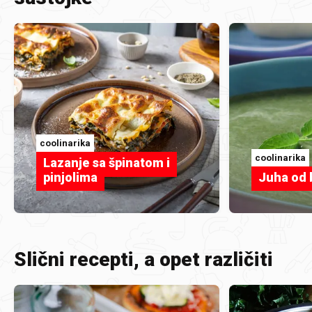
coolinarika
coolinarika
Lazanje sa špinatom i
pinjolima
Juha od b
Slični recepti, a opet različiti