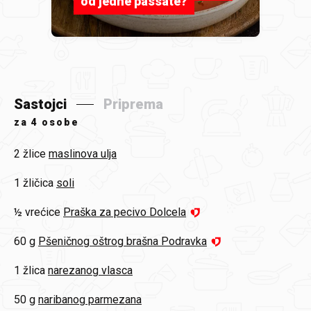
od jedne passate?
Sastojci
Priprema
za
4 osobe
2 žlice
maslinova ulja
1 žličica
soli
½ vrećice
Praška za pecivo Dolcela
60 g
Pšeničnog oštrog brašna Podravka
1 žlica
narezanog vlasca
50 g
naribanog parmezana