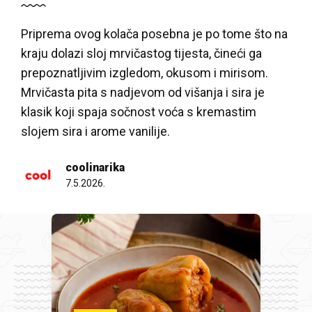
Priprema ovog kolača posebna je po tome što na
kraju dolazi sloj mrvičastog tijesta, čineći ga
prepoznatljivim izgledom, okusom i mirisom.
Mrvičasta pita s nadjevom od višanja i sira je
klasik koji spaja sočnost voća s kremastim
slojem sira i arome vanilije.
coolinarika
7.5.2026.