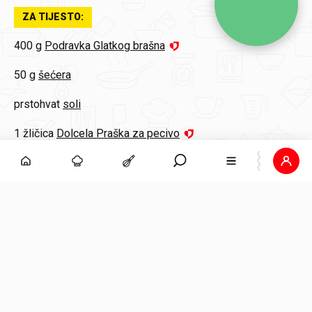
ZA TIJESTO:
400 g
Podravka Glatkog brašna
50 g
šećera
prstohvat
soli
1 žličica
Dolcela Praška za pecivo
1
Dolcela Limun šećer
200 g
hladnog maslaca
3
žumanjka
1 – 2 žlice
po potrebi hladne vode
ZA NADJEV OD VIŠANJA: