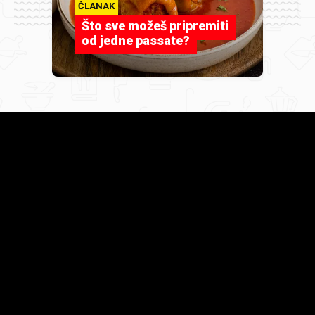
ČLANAK
Što sve možeš pripremiti
od jedne passate?