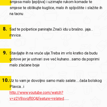
smjesa malo ljepljiva) i uzimajte rukom komade te
smjese te oblikujte kuglice, malo ih spljoštite i slažite ih
na tacnu
8
.
Sad te polpetice panirajte.Znači idu u brašno.. jaja…
mrvice.
9
.
Stavljajte ih na vruće ulje.Treba im vrlo kratko da budu
gotove jer je ustvari sve već kuhano…samo da poprimi
malo zlaćane boje
10
.
Uz to vam je dovoljno samo malo salate…..čaša bolskog
Plavca…i
http://www.youtube.com/watch?
v=z2VBsvqfl0Q&feature=related
.......