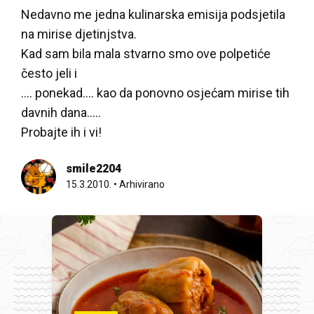
Nedavno me jedna kulinarska emisija podsjetila
na mirise djetinjstva.
Kad sam bila mala stvarno smo ove polpetiće
često jeli i
.... ponekad…. kao da ponovno osjećam mirise tih
davnih dana…..
Probajte ih i vi!
smile2204
15.3.2010.
•
Arhivirano