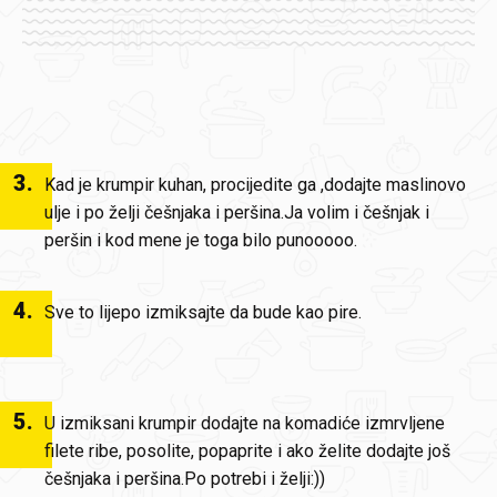
3
.
Kad je krumpir kuhan, procijedite ga ,dodajte maslinovo
ulje i po želji češnjaka i peršina.Ja volim i češnjak i
peršin i kod mene je toga bilo punooooo.
4
.
Sve to lijepo izmiksajte da bude kao pire.
5
.
U izmiksani krumpir dodajte na komadiće izmrvljene
filete ribe, posolite, popaprite i ako želite dodajte još
češnjaka i peršina.Po potrebi i želji:))