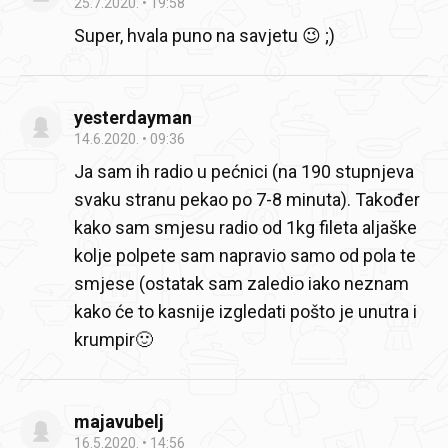
25.7.2020.
19:58
Super, hvala puno na savjetu 😉 ;)
yesterdayman
14.6.2020.
09:36
Ja sam ih radio u pećnici (na 190 stupnjeva
svaku stranu pekao po 7-8 minuta). Također
kako sam smjesu radio od 1kg fileta aljaške
kolje polpete sam napravio samo od pola te
smjese (ostatak sam zaledio iako neznam
kako će to kasnije izgledati pošto je unutra i
krumpir🙂
majavubelj
16.5.2020.
14:56