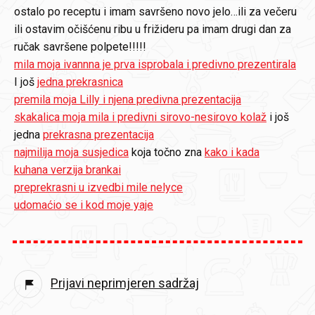
ostalo po receptu i imam savršeno novo jelo…ili za večeru
ili ostavim očišćenu ribu u frižideru pa imam drugi dan za
ručak savršene polpete!!!!!
mila moja ivannna je prva isprobala i predivno prezentirala
I još
jedna prekrasnica
premila moja Lilly i njena predivna prezentacija
skakalica moja mila i predivni sirovo-nesirovo kolaž
i još
jedna
prekrasna prezentacija
najmilija moja susjedica
koja točno zna
kako i kada
kuhana verzija brankai
preprekrasni u izvedbi mile nelyce
udomaćio se i kod moje yaje
Prijavi neprimjeren sadržaj