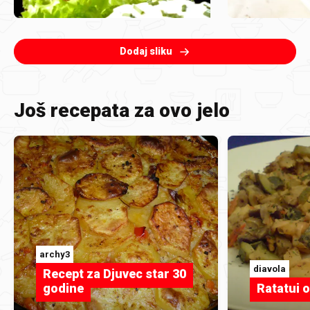
Dodaj sliku
Još recepata za ovo jelo
archy3
diavola
Recept za Djuvec star 30
godine
Ratatui 