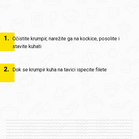
1
.
Očistite krumpir, narežite ga na kockice, posolite i
stavite kuhati
2
.
Dok se krumpir kuha na tavici ispecite filete