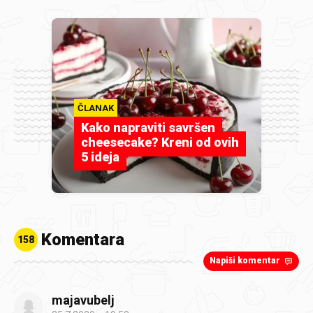
ČLANAK
Kako napraviti savršen
cheesecake? Kreni od ovih
5 ideja
Komentara
158
Napiši komentar
majavubelj