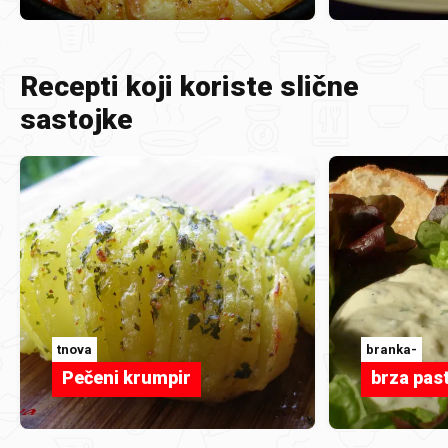
Recepti koji koriste slične
sastojke
tnova
branka-
Pečeni krumpir
brza pas