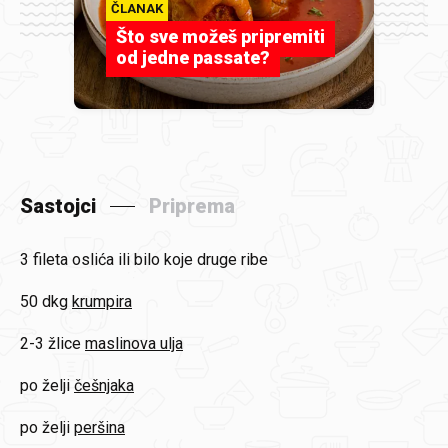
ČLANAK
Što sve možeš pripremiti
od jedne passate?
Sastojci
Priprema
3 fileta
oslića ili bilo koje druge ribe
50 dkg
krumpira
2-3 žlice
maslinova ulja
po želji
češnjaka
po želji
peršina