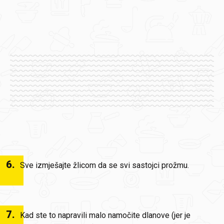
6
.
Sve izmješajte žlicom da se svi sastojci prožmu.
7
.
Kad ste to napravili malo namočite dlanove (jer je