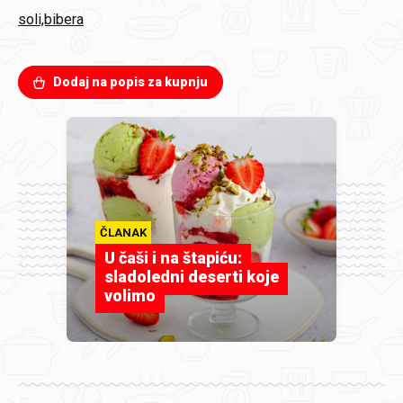
soli,bibera
Dodaj na popis za kupnju
ČLANAK
U čaši i na štapiću:
sladoledni deserti koje
volimo