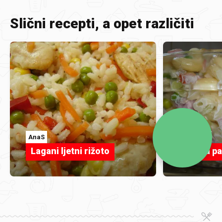
Slični recepti, a opet različiti
AnaS
plamena
Lagani ljetni rižoto
Ljetna p