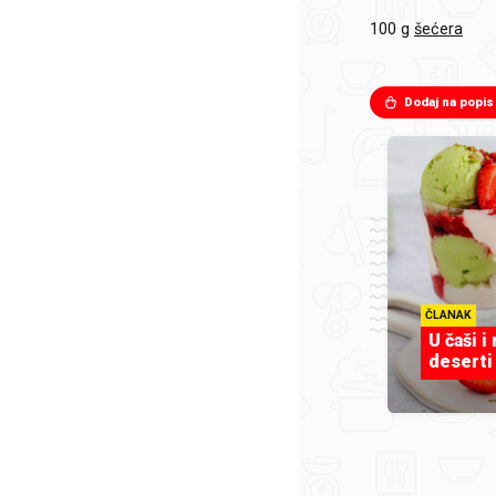
100 g
šećera
Dodaj na popis
ČLANAK
U čaši i
deserti