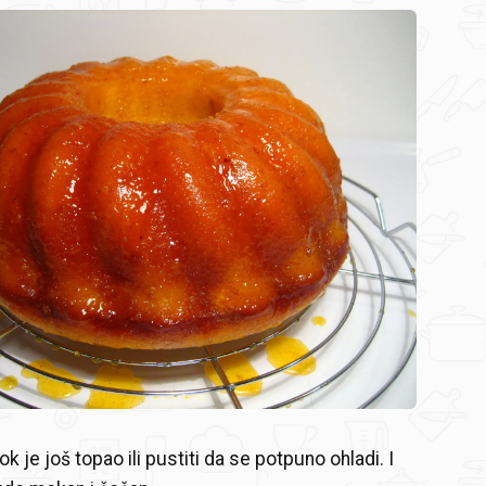
ok je još topao ili pustiti da se potpuno ohladi. I