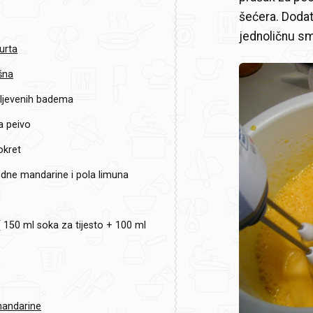
šećera. Dodati
jednoličnu s
urta
šna
mljevenih badema
a peivo
okret
edne mandarine i pola limuna
 150 ml soka za tijesto + 100 ml
mandarine