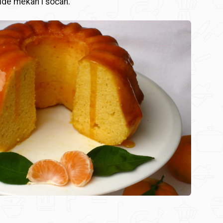
ude mekan i šočan.