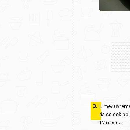
3
.
U međuvremenu
da se sok pol
12 minuta.