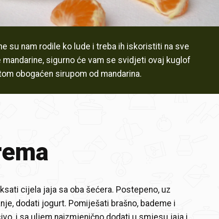
 su nam rodile ko lude i treba ih iskoristiti na sve
te mandarine, sigurno će vam se svidjeti ovaj kuglof
tom obogaćen sirupom od mandarina.
rema
ksati cijela jaja sa oba šećera. Postepeno, uz
nje, dodati jogurt. Pomiješati brašno, bademe i
ivo, i sa uljem naizmjenično dodati u smjesu jaja i