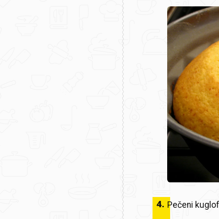
4
.
Pečeni kuglof 