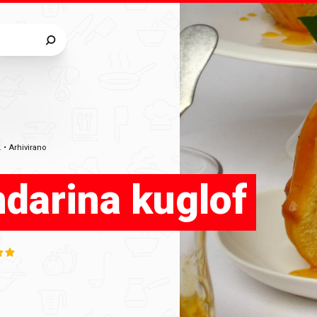
.
•
Arhivirano
darina kuglof