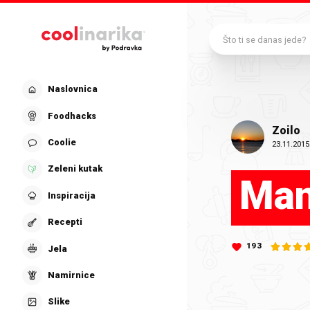
Preskoči na glavni sadržaj
Što ti se danas jede?
Naslovnica
Foodhacks
Zoilo
Coolie
23.11.2015
Zeleni kutak
Man
Inspiracija
Recepti
193
Jela
Namirnice
Slike