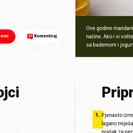
Ove godine mandarine
načine. Ako i vi voli
remi
Komentiraj
37
sa bademom i jogur
jci
Prip
1
.
Pjenasto izmi
lagano miješa
prašak za pec