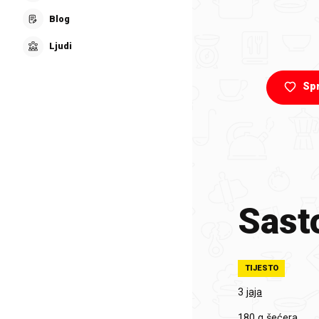
Blog
Ljudi
Sp
Sasto
TIJESTO
3
jaja
180 g
šećera