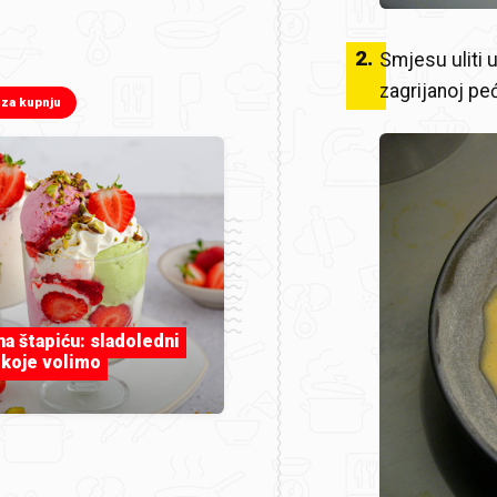
2
.
Smjesu uliti 
zagrijanoj pe
 za kupnju
 na štapiću: sladoledni
 koje volimo