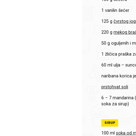
1
vanilin šećer
125 g
čvrstog jog
220 g
mekog bra
50 g
oguljenih i 
1 žličica
praška z
60 ml
ulja – sunc
naribana korica j
prstohvat soli
6 – 7
mandarina (
soka za sirup)
SIRUP
100 ml
soka od 