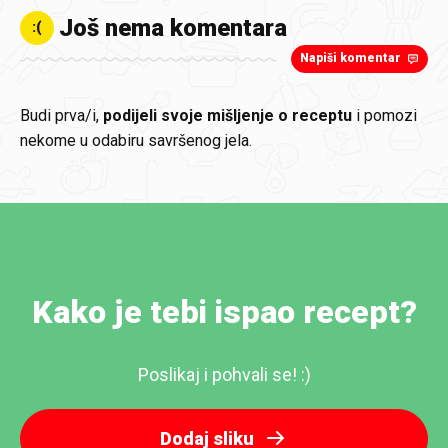
Još nema komentara
:(
Napiši komentar
Budi prva/i,
podijeli svoje mišljenje o receptu
i pomozi
nekome u odabiru savršenog jela.
Kako je tebi ispao recept?
Poslikaj i pohvali se! :)
Dodaj sliku