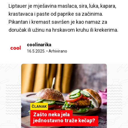
Liptauer je mješavina maslaca, sira, luka, kapara,
krastavaca i paste od paprike sa začinima.
Pikantan i kremast savršen je kao namaz za
doručak ili užinu na hrskavom kruhu ili krekerima.
coolinarika
16.5.2025.
•
Arhivirano
ČLANAK
Zašto neka jela
jednostavno traže kečap?