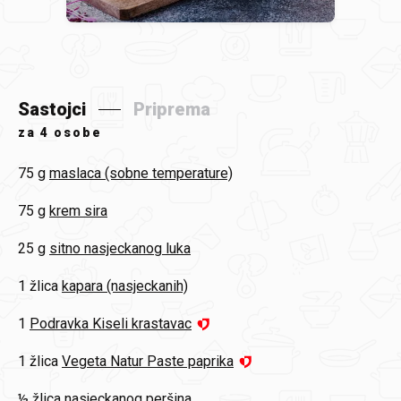
Sastojci
Priprema
za
4 osobe
75 g
maslaca (sobne temperature)
75 g
krem sira
25 g
sitno nasjeckanog luka
1 žlica
kapara (nasjeckanih)
1
Podravka Kiseli krastavac
1 žlica
Vegeta Natur Paste paprika
½ žlica
nasjeckanog peršina