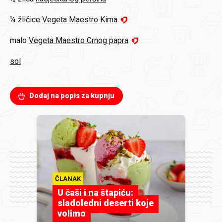
¼ žličice
Vegeta Maestro Kima
malo
Vegeta Maestro Crnog papra
sol
Dodaj na popis za kupnju
ČLANAK
U čaši i na štapiću:
sladoledni deserti koje
volimo