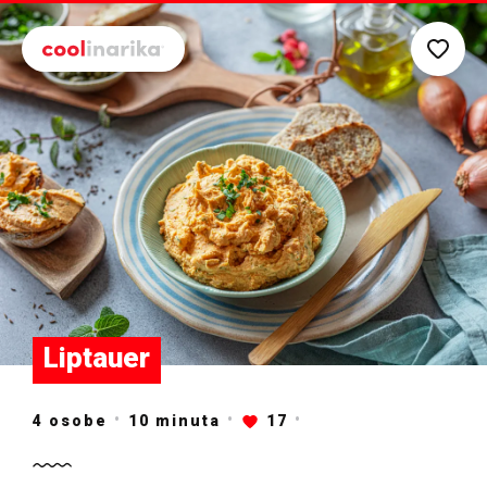
Preskoči na glavni sadržaj
Liptauer
4 osobe
10
minuta
17