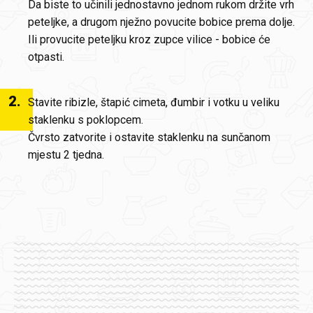
Da biste to učinili jednostavno jednom rukom držite vrh
peteljke, a drugom nježno povucite bobice prema dolje.
Ili provucite peteljku kroz zupce vilice - bobice će
otpasti.
2
.
Stavite ribizle, štapić cimeta, đumbir i votku u veliku
staklenku s poklopcem.
Čvrsto zatvorite i ostavite staklenku na sunčanom
mjestu 2 tjedna.