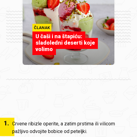
ČLANAK
U čaši i na štapiću:
sladoledni deserti koje
volimo
1
.
Crvene ribizle operite, a zatim prstima ili vilicom
pažljivo odvojite bobice od peteljki.