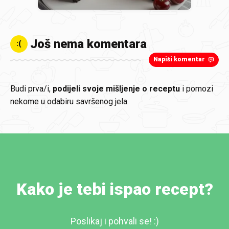
Još nema komentara
:(
Napiši komentar
Budi prva/i,
podijeli svoje mišljenje o receptu
i pomozi
nekome u odabiru savršenog jela.
Kako je tebi ispao recept?
Poslikaj i pohvali se! :)