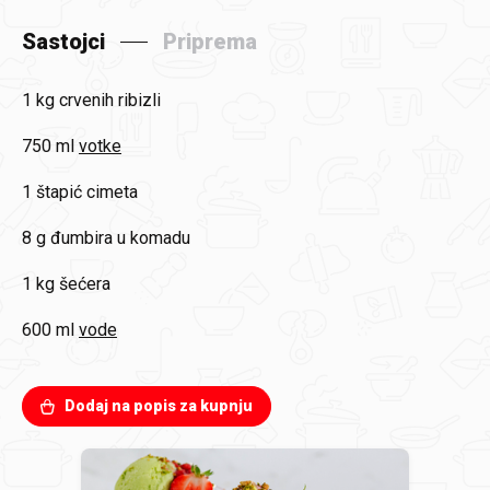
Sastojci
Priprema
1 kg
crvenih ribizli
750 ml
votke
1
štapić cimeta
8 g
đumbira u komadu
1 kg
šećera
600 ml
vode
Dodaj na popis za kupnju