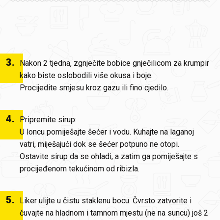
3
.
Nakon 2 tjedna, zgnječite bobice gnječilicom za krumpir
kako biste oslobodili više okusa i boje.
Procijedite smjesu kroz gazu ili fino cjedilo.
4
.
Pripremite sirup:
U loncu pomiješajte šećer i vodu. Kuhajte na laganoj
vatri, miješajući dok se šećer potpuno ne otopi.
Ostavite sirup da se ohladi, a zatim ga pomiješajte s
procijeđenom tekućinom od ribizla.
5
.
Liker ulijte u čistu staklenu bocu. Čvrsto zatvorite i
čuvajte na hladnom i tamnom mjestu (ne na suncu) još 2