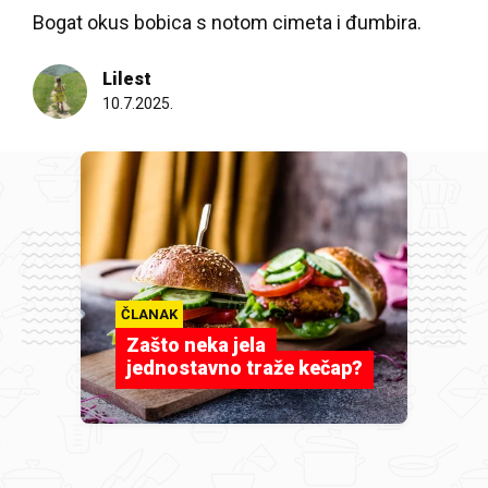
Bogat okus bobica s notom cimeta i đumbira.
Lilest
10.7.2025.
ČLANAK
Zašto neka jela
jednostavno traže kečap?