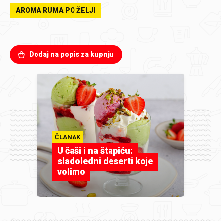
AROMA RUMA PO ŽELJI
Dodaj na popis za kupnju
ČLANAK
U čaši i na štapiću:
sladoledni deserti koje
volimo