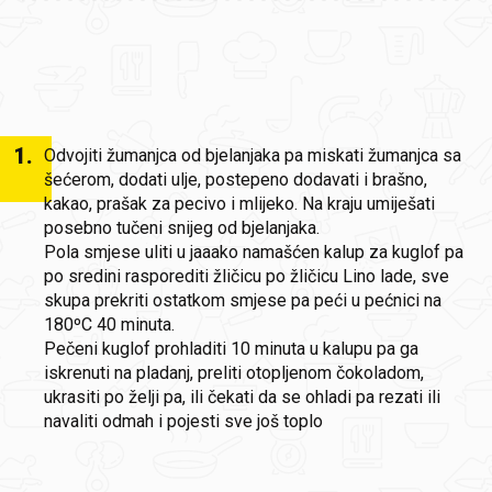
1
.
Odvojiti žumanjca od bjelanjaka pa miskati žumanjca sa
šećerom, dodati ulje, postepeno dodavati i brašno,
kakao, prašak za pecivo i mlijeko. Na kraju umiješati
posebno tučeni snijeg od bjelanjaka.
Pola smjese uliti u jaaako namašćen kalup za kuglof pa
po sredini rasporediti žličicu po žličicu Lino lade, sve
skupa prekriti ostatkom smjese pa peći u pećnici na
180ºC 40 minuta.
Pečeni kuglof prohladiti 10 minuta u kalupu pa ga
iskrenuti na pladanj, preliti otopljenom čokoladom,
ukrasiti po želji pa, ili čekati da se ohladi pa rezati ili
navaliti odmah i pojesti sve još toplo