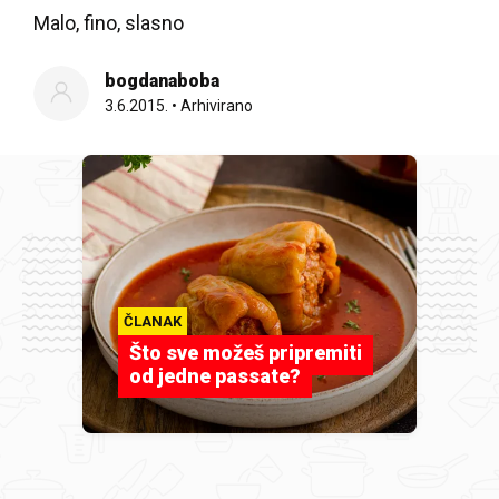
Malo, fino, slasno
bogdanaboba
3.6.2015.
•
Arhivirano
ČLANAK
Što sve možeš pripremiti
od jedne passate?