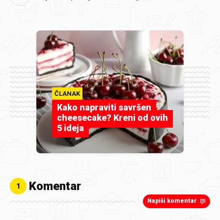
ČLANAK
Kako napraviti savršen
cheesecake? Kreni od ovih
5 ideja
Komentar
1
Napiši komentar