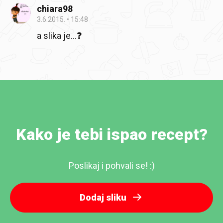
chiara98
3.6.2015.
15:48
a slika je...❓
Kako je tebi ispao recept?
Poslikaj i pohvali se! :)
Dodaj sliku