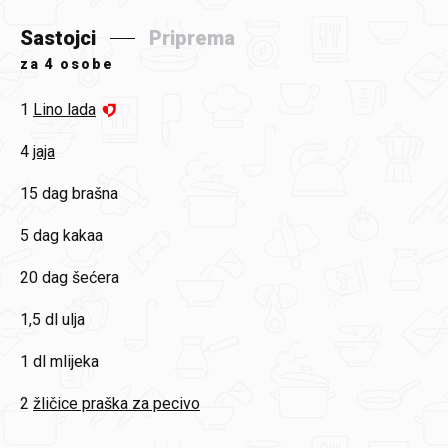
Sastojci
Priprema
za
4 osobe
1
Lino lada
4
jaja
15
dag brašna
5
dag kakaa
20
dag šećera
1,5
dl ulja
1
dl mlijeka
2
žličice praška za pecivo