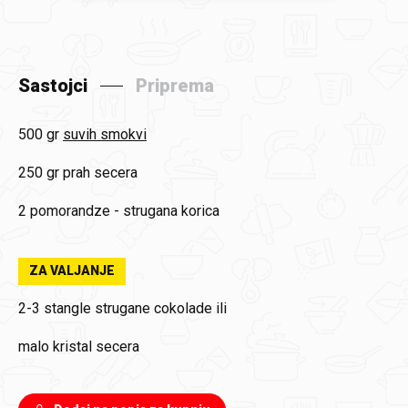
Sastojci
Priprema
500 gr
suvih smokvi
250 gr
prah secera
2
pomorandze - strugana korica
ZA VALJANJE
2-3 stangle
strugane cokolade ili
malo
kristal secera