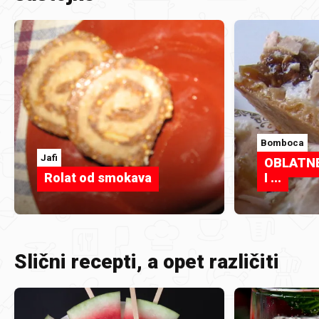
Bomboca
Jafi
OBLATN
Rolat od smokava
I ...
Slični recepti, a opet različiti