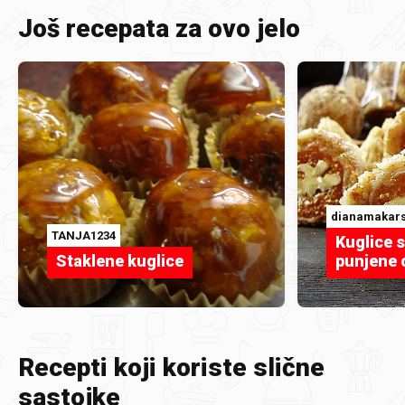
Još recepata za ovo jelo
dianamakar
TANJA1234
Kuglice
Staklene kuglice
punjene 
Recepti koji koriste slične
sastojke