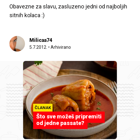
Obavezne za slavu, zasluzeno jedni od najboljih
sitnih kolaca :)
Milicaa74
5.7.2012.
•
Arhivirano
ČLANAK
Što sve možeš pripremiti
od jedne passate?