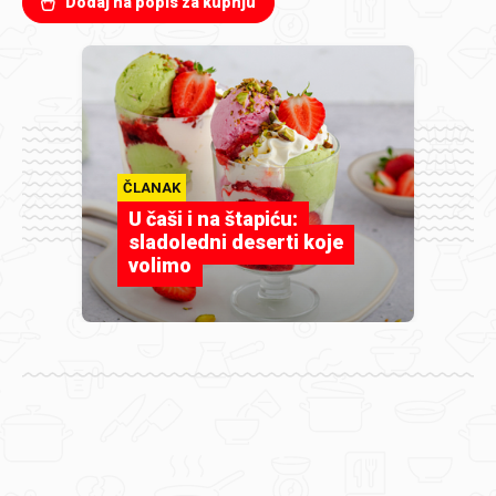
Dodaj na popis za kupnju
ČLANAK
U čaši i na štapiću:
sladoledni deserti koje
volimo