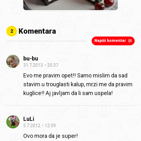
Komentara
2
Napiši komentar
bu-bu
31.7.2013.
20:37
Evo me pravim opet!! Samo mislim da sad
stavim u trouglasti kalup, mrzi me da pravim
kuglice!! Aj javljam da li sam uspela!
LuLi
5.7.2012.
12:59
Ovo mora da je super!