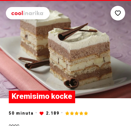
Preskoči na glavni sadržaj
Kremisimo kocke
50
minuta
2.189