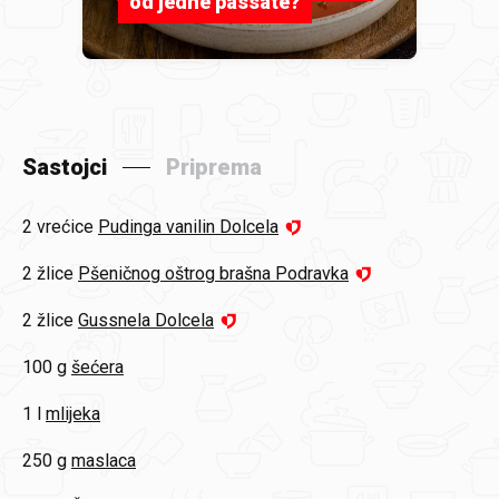
od jedne passate?
Sastojci
Priprema
2 vrećice
Pudinga vanilin Dolcela
2 žlice
Pšeničnog oštrog brašna Podravka
2 žlice
Gussnela Dolcela
100 g
šećera
1 l
mlijeka
250 g
maslaca