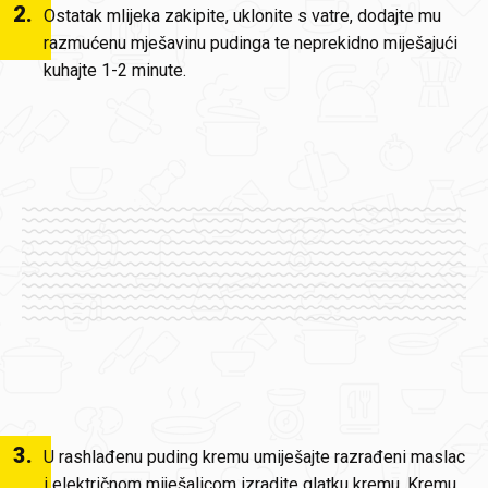
2
.
Ostatak mlijeka zakipite, uklonite s vatre, dodajte mu
razmućenu mješavinu pudinga te neprekidno miješajući
kuhajte 1-2 minute.
3
.
U rashlađenu puding kremu umiješajte razrađeni maslac
i električnom miješalicom izradite glatku kremu. Kremu