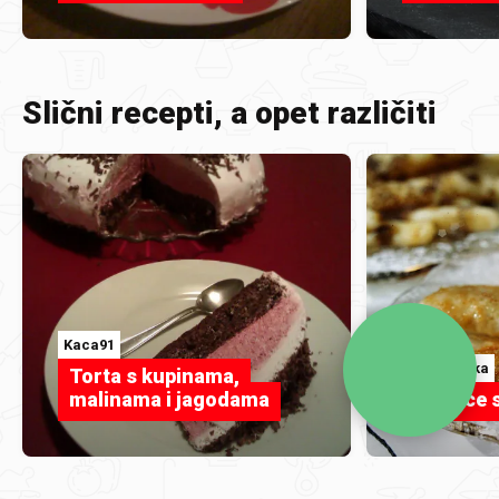
Slični recepti, a opet različiti
Kaca91
coolinarika
Torta s kupinama,
malinama i jagodama
Taškice