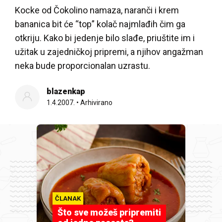
Kocke od Čokolino namaza, naranči i krem
bananica bit će “top” kolač najmlađih čim ga
otkriju. Kako bi jedenje bilo slađe, priuštite im i
užitak u zajedničkoj pripremi, a njihov angažman
neka bude proporcionalan uzrastu.
blazenkap
1.4.2007.
•
Arhivirano
ČLANAK
Što sve možeš pripremiti