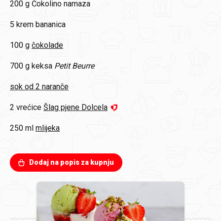
200 g
Čokolino namaza
5
krem bananica
100 g
čokolade
700 g
keksa
Petit Beurre
sok od 2 naranče
2 vrećice
Šlag pjene Dolcela
250 ml
mlijeka
Dodaj na popis za kupnju