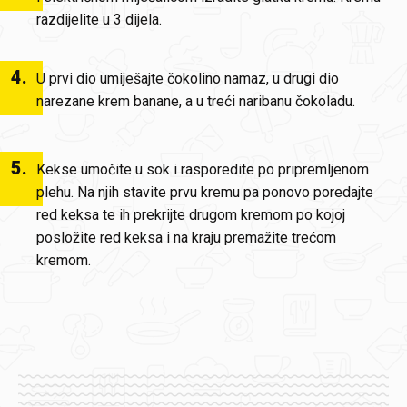
razdijelite u 3 dijela.
4
.
U prvi dio umiješajte čokolino namaz, u drugi dio
narezane krem banane, a u treći naribanu čokoladu.
5
.
Kekse umočite u sok i rasporedite po pripremljenom
plehu. Na njih stavite prvu kremu pa ponovo poredajte
red keksa te ih prekrijte drugom kremom po kojoj
posložite red keksa i na kraju premažite trećom
kremom.