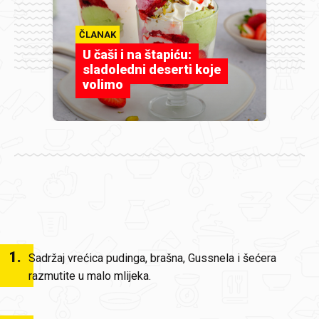
ČLANAK
U čaši i na štapiću:
sladoledni deserti koje
volimo
1
.
Sadržaj vrećica pudinga, brašna, Gussnela i šećera
razmutite u malo mlijeka.