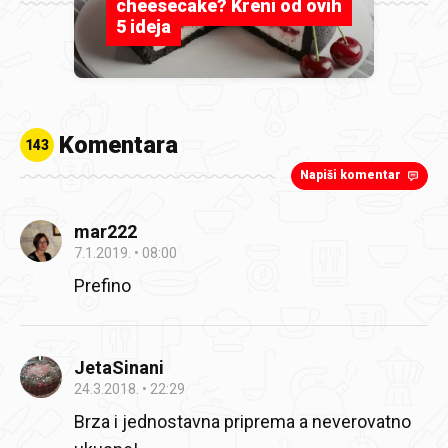
cheesecake? Kreni od ovih
5 ideja
Komentara
143
Napiši komentar
mar222
7.1.2019.
08:00
Prefino
JetaSinani
24.3.2018.
22:29
Brza i jednostavna priprema a neverovatno