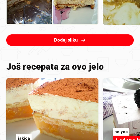
Dodaj sliku
Još recepata za ovo jelo
nelyca
jakica