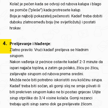
Kolač je pečen kada se odvoji od rubova kalupa i blago
se pomiče ("pleše") kada protresete kalup.
Boja je najbolji pokazatelj pečenosti. Kadaif treba dobiti
duboku zlatnosmeđu boju (ne svijetložutu) i postati
hrskav.
4
.
Prelijevanje i hlađenje:
Zlatno pravilo: Vrući kadaif prelijeva se hladnim
sirupom.
Nakon vađenja iz pećnice ostavite kadaif 2-3 minute da
ispari najjača toplina, a zatim ga polako, žlicu po žlicu,
zalijevajte sirupom od rubova prema sredini.
Možda neće biti potrebno iskoristiti svu količinu sirupa.
Kadaif treba biti sočan, ali gornji sloj ne smije plivati ili
biti prekriven sirupom kako ne bi postao gnjecav. Ulijte
sirup otprilike do 3/4 visine kolača. Gornji rezanci
trebaju upiti sirup samo dok ga prelijevate žlicom.