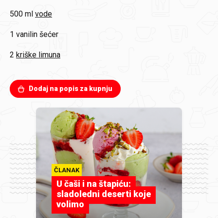
500 ml
vode
1
vanilin šećer
2
kriške limuna
Dodaj na popis za kupnju
ČLANAK
U čaši i na štapiću:
sladoledni deserti koje
volimo