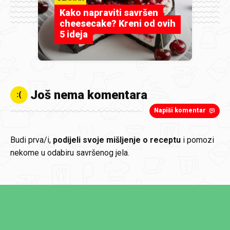
Kako napraviti savršen
cheesecake? Kreni od ovih
5 ideja
Još nema komentara
:(
Napiši komentar
Budi prva/i,
podijeli svoje mišljenje o receptu
i pomozi
nekome u odabiru savršenog jela.