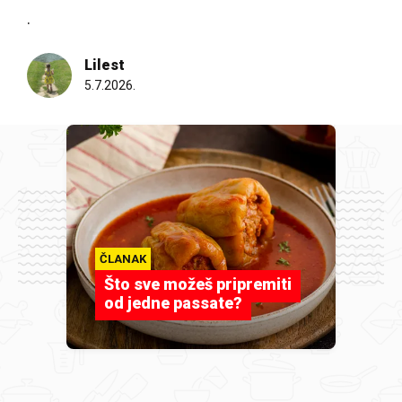
.
Lilest
5.7.2026.
ČLANAK
Što sve možeš pripremiti
od jedne passate?