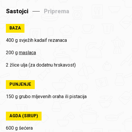
Sastojci
Priprema
BAZA
400 g
svježih kadaif rezanaca
200 g
maslaca
2 žlice
ulja (za dodatnu hrskavost)
PUNJENJE
150 g
grubo mljevenih oraha ili pistacija
AGDA (SIRUP)
600 g
šećera