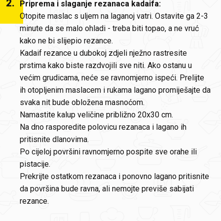
2
.
Priprema i slaganje rezanaca kadaifa:
Otopite maslac s uljem na laganoj vatri. Ostavite ga 2-3
minute da se malo ohladi - treba biti topao, a ne vruć
kako ne bi slijepio rezance.
Kadaif rezance u dubokoj zdjeli nježno rastresite
prstima kako biste razdvojili sve niti. Ako ostanu u
većim grudicama, neće se ravnomjerno ispeći. Prelijte
ih otopljenim maslacem i rukama lagano promiješajte da
svaka nit bude obložena masnoćom.
Namastite kalup veličine približno 20x30 cm.
Na dno rasporedite polovicu rezanaca i lagano ih
pritisnite dlanovima.
Po cijeloj površini ravnomjerno pospite sve orahe ili
pistacije.
Prekrijte ostatkom rezanaca i ponovno lagano pritisnite
da površina bude ravna, ali nemojte previše sabijati
rezance.