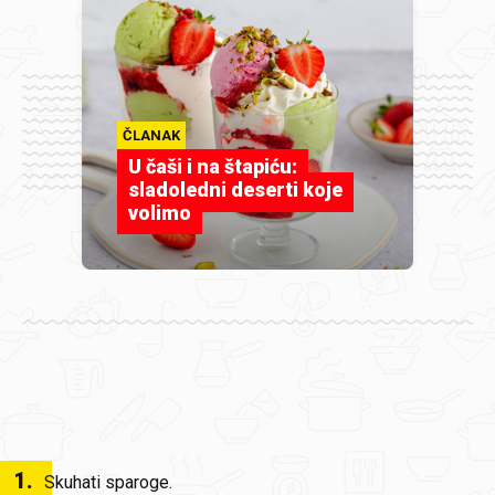
ČLANAK
U čaši i na štapiću:
sladoledni deserti koje
volimo
1
.
Skuhati sparoge.