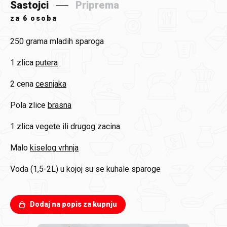
Sastojci
Priprema
za
6 osoba
250 grama
mladih sparoga
1 zlica
putera
2 cena
cesnjaka
Pola zlice
brasna
1 zlica
vegete ili drugog zacina
Malo
kiselog vrhnja
Voda (1,5-2L)
u kojoj su se kuhale sparoge
Dodaj na popis za kupnju