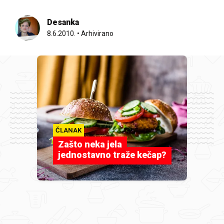
Desanka
8.6.2010.
•
Arhivirano
ČLANAK
Zašto neka jela
jednostavno traže kečap?