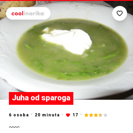
Preskoči na glavni sadržaj
Juha od sparoga
6 osoba
20
minuta
17