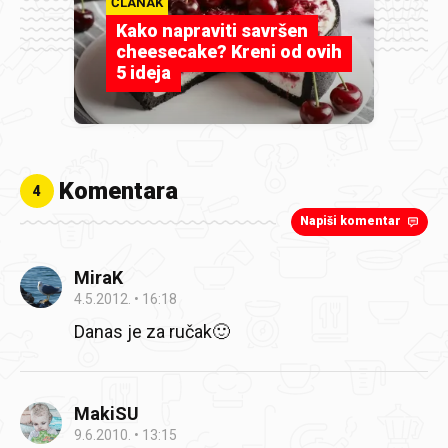
ČLANAK
Kako napraviti savršen
cheesecake? Kreni od ovih
5 ideja
Komentara
4
Napiši komentar
MiraK
4.5.2012.
16:18
Danas je za ručak🙂
MakiSU
9.6.2010.
13:15