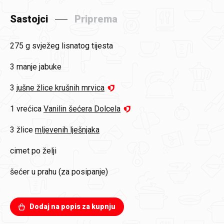
Sastojci
Priprema
275 g
svježeg lisnatog tijesta
3
manje jabuke
3
jušne žlice krušnih mrvica
1 vrećica
Vanilin šećera Dolcela
3 žlice
mljevenih lješnjaka
cimet po želji
šećer u prahu (za posipanje)
Dodaj na popis za kupnju