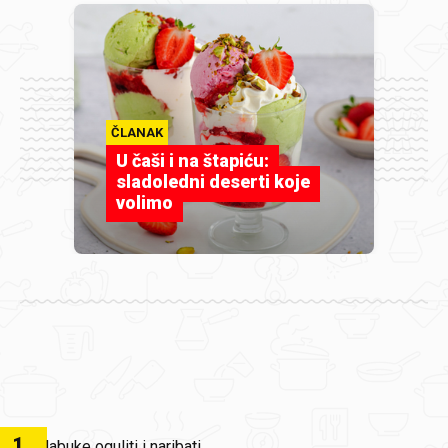
ČLANAK
U čaši i na štapiću:
sladoledni deserti koje
volimo
1
.
Jabuke oguliti i naribati.