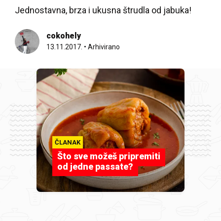
Jednostavna, brza i ukusna štrudla od jabuka!
cokohely
13.11.2017.
•
Arhivirano
ČLANAK
Što sve možeš pripremiti
od jedne passate?