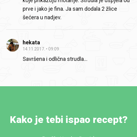
koje prikazuju motanje. Štrudla je uspjela od
prve i jako je fina. Ja sam dodala 2 žlice
šećera u nadjev.
hekata
14.11.2017.
09:09
Savršena i odlična strudla...
Kako je tebi ispao recept?