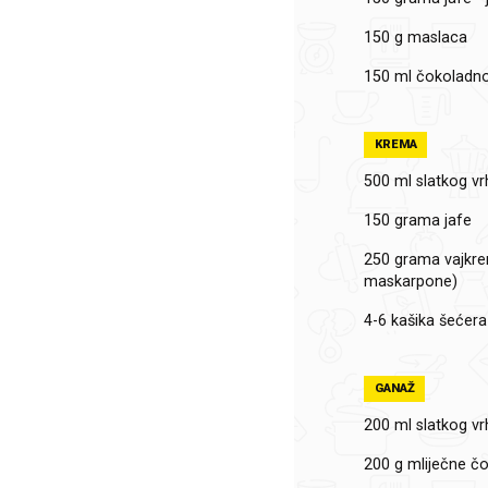
150 g maslaca
150 ml čokoladno
KREMA
500 ml slatkog vr
150 grama jafe
250 grama vajkrem
maskarpone)
4-6 kašika šećera
GANAŽ
200 ml slatkog vr
200 g mliječne č