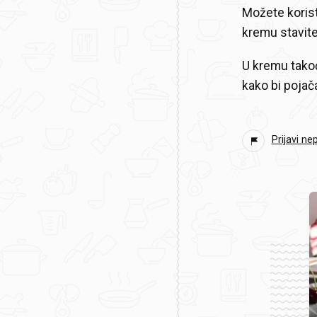
Možete korist
kremu stavite
U kremu tako
kako bi pojača
Prijavi ne