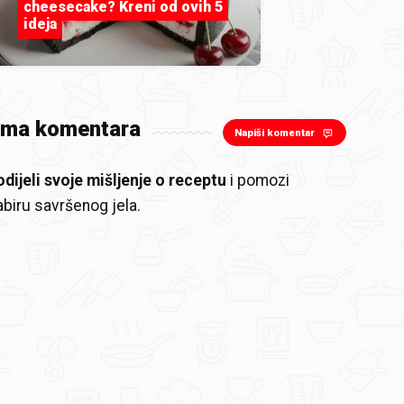
cheesecake? Kreni od ovih 5
ideja
ema komentara
Napiši komentar
odijeli svoje mišljenje o receptu
i pomozi
biru savršenog jela.