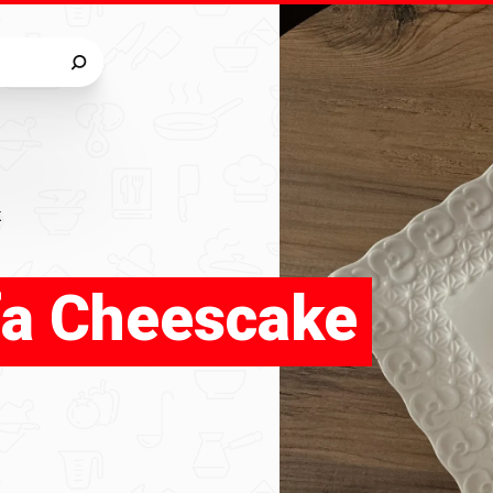
k
fa Cheescake