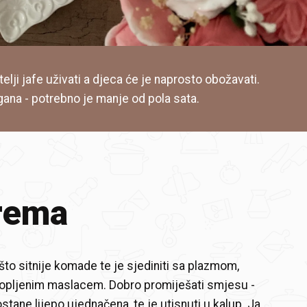
itelji jafe uživati a djeca će je naprosto obožavati.
agana - potrebno je manje od pola sata.
rema
 što sitnije komade te je sjediniti sa plazmom,
topljenim maslacem. Dobro promiješati smjesu -
stane lijepo ujednačena, te je utisnuti u kalup. Ja