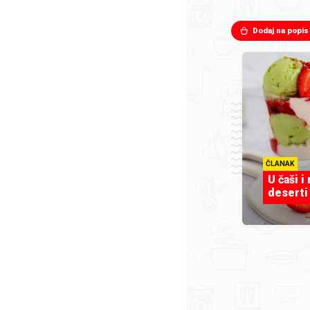
Dodaj na popis
ČLANAK
U čaši i
deserti