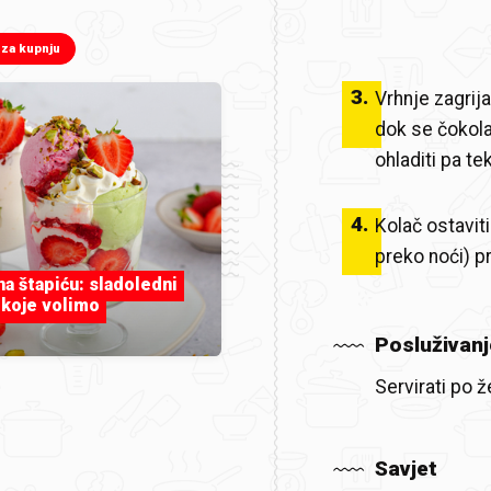
 za kupnju
3
.
Vrhnje zagrija
dok se čokola
ohladiti pa te
4
.
Kolač ostaviti
preko noći) pr
 na štapiću: sladoledni
 koje volimo
Posluživanj
Servirati po že
Savjet