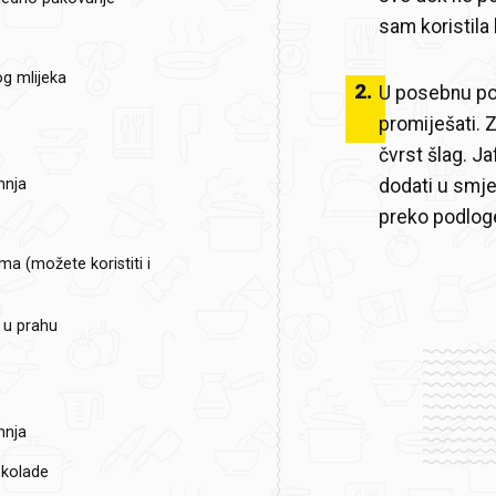
sam koristila
g mlijeka
2
.
U posebnu pos
promiješati. 
čvrst šlag. Jaf
dodati u smje
hnja
preko podlog
a (možete koristiti i
 u prahu
hnja
okolade