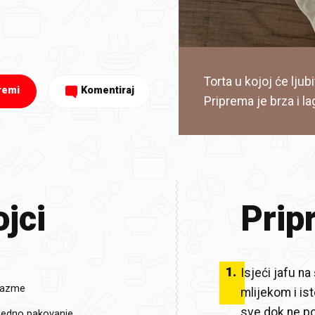
Torta u kojoj će ljub
remi
Komentiraj
Priprema je brza i l
jci
Prip
1
.
Isjeći jafu na
plazme
mlijekom i is
sve dok ne po
 jedno pakovanje