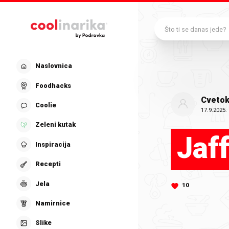
Preskoči na glavni sadržaj
Što ti se danas jede?
Naslovnica
Foodhacks
Cveto
Coolie
17.9.2025.
Zeleni kutak
Jaf
Inspiracija
Recepti
Jela
10
Namirnice
Slike