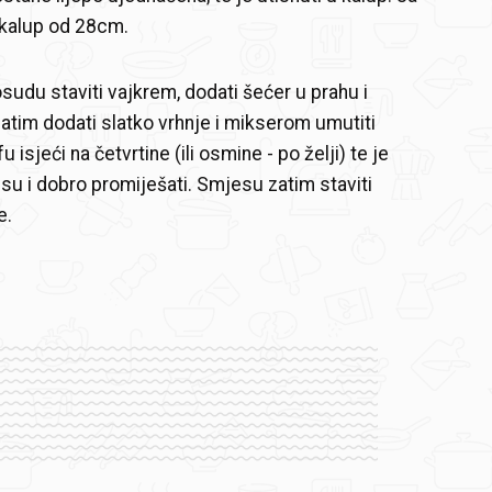
 kalup od 28cm.
udu staviti vajkrem, dodati šećer u prahu i
Zatim dodati slatko vrhnje i mikserom umutiti
u isjeći na četvrtine (ili osmine - po želji) te je
su i dobro promiješati. Smjesu zatim staviti
e.