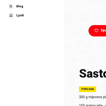
Blog
Ljudi
Sp
Sasto
PODLOGA
300 g mljevene 
150 grama jafe -