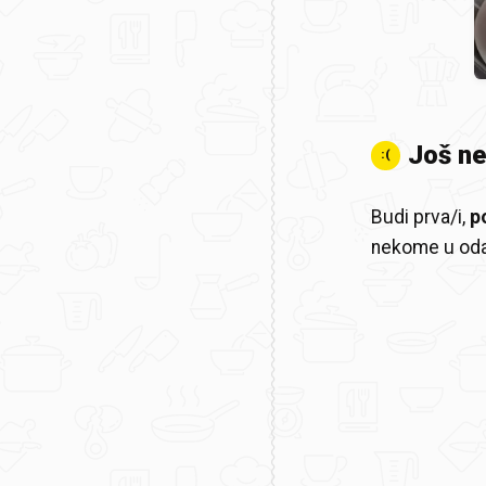
Još n
:(
Budi prva/i,
p
nekome u oda