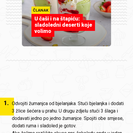
ČLANAK
U čaši i na štapiću:
sladoledni deserti koje
volimo
1
.
Odvojiti žumanjca od bjelanjaka. Stući bjelanjka i dodati
3 žlice šećera u prahu. U drugu zdjelu stući 3 šlaga i
dodavati jedno po jedno žumanjce. Spojiti obe smjese,
dodati ruma i sladoled je gotov.