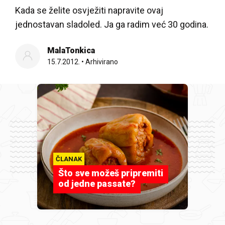
Kada se želite osvježiti napravite ovaj
jednostavan sladoled. Ja ga radim već 30 godina.
MalaTonkica
15.7.2012.
•
Arhivirano
ČLANAK
Što sve možeš pripremiti
od jedne passate?