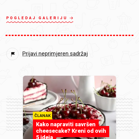
POGLEDAJ GALERIJU
Prijavi neprimjeren sadržaj
ČLANAK
Kako napraviti savršen
cheesecake? Kreni od ovih
5 ideja