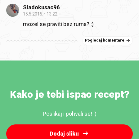
Sladokusac96
15.5.2015.
13:22
mozel se praviti bez ruma? :)
Pogledaj komentare
Kako je tebi ispao recept?
Poslikaj i pohvali se! :)
Dodaj sliku