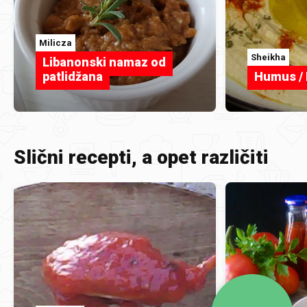
Milicza
Sheikha
Libanonski namaz od
patlidžana
Humus /
Slični recepti, a opet različiti