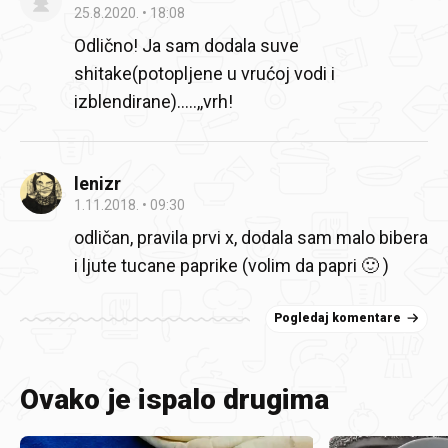
25.8.2020.
18:08
Odlično! Ja sam dodala suve
shitake(potopljene u vrućoj vodi i
izblendirane).....,,vrh!
lenizr
1.11.2018.
09:30
odličan, pravila prvi x, dodala sam malo bibera
i ljute tucane paprike (volim da papri 🙂 )
Pogledaj komentare
Ovako je ispalo drugima