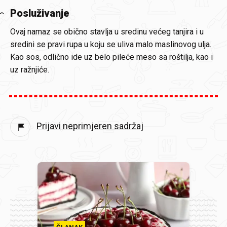
Posluživanje
Ovaj namaz se obično stavlja u sredinu većeg tanjira i u
sredini se pravi rupa u koju se uliva malo maslinovog ulja.
Kao sos, odlično ide uz belo pileće meso sa roštilja, kao i
uz ražnjiće.
Prijavi neprimjeren sadržaj