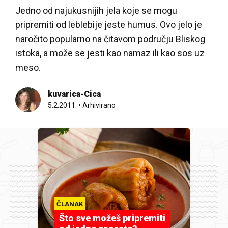
Jedno od najukusnijih jela koje se mogu
pripremiti od leblebije jeste humus. Ovo jelo je
naročito popularno na čitavom području Bliskog
istoka, a može se jesti kao namaz ili kao sos uz
meso.
kuvarica-Cica
5.2.2011.
•
Arhivirano
ČLANAK
Što sve možeš pripremiti