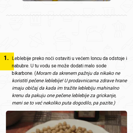
1
.
Leblebije preko noći ostaviti u većem loncu da odstoje i
nabubre. U tu vodu se može dodati malo sode
bikarbone. (
Moram da skrenem pažnju da nikako ne
koristiti pečene leblebije! U prodavnicama zdrave hrane
imaju običaj da kada im tražite leblebiju mahinalno
krenu da pakuju one pečene leblebije za grickanje,
meni se to već nekoliko puta dogodilo, pa pazite.)