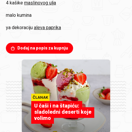
4 kašike
maslinovog ulja
malo
kumina
ya dekoraciju
aleva paprika
Dodaj na popis za kupnju
ČLANAK
U čaši i na štapiću:
sladoledni deserti koje
volimo