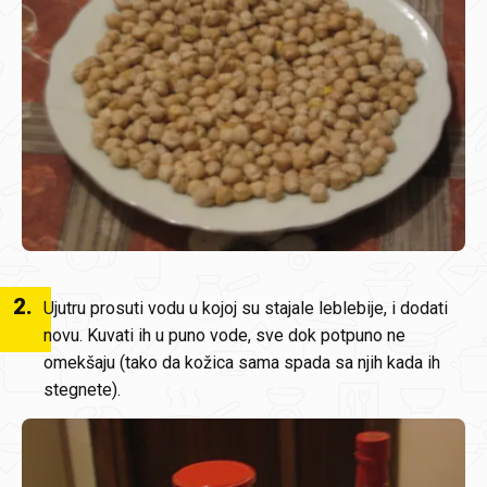
2
.
Ujutru prosuti vodu u kojoj su stajale leblebije, i dodati
novu. Kuvati ih u puno vode, sve dok potpuno ne
omekšaju (tako da kožica sama spada sa njih kada ih
stegnete).