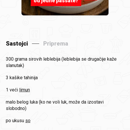
od jedne passate?
Sastojci
Priprema
300 grama
sirovih leblebija (leblebija se drugačije kaže
slanutak)
3 kašike
tahinija
1 veći
limun
malo
belog luka (ko ne voli luk, može da izostavi
slobodno)
po ukusu
so