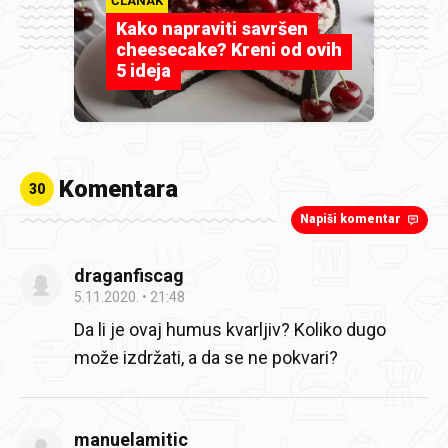
ČLANAK
Kako napraviti savršen
cheesecake? Kreni od ovih
5 ideja
Komentara
30
Napiši komentar
draganfiscag
5.11.2020.
21:48
Da li je ovaj humus kvarljiv? Koliko dugo
može izdržati, a da se ne pokvari?
manuelamitic