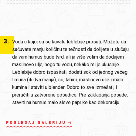
3
.
Vodu u kojoj su se kuvale leblebije prosuti. Možete da
sačuvate manju količinu te tečnosti da dolijete u slučaju
da vam humus bude tvrd, ali ja više volim da dodajem
maslinovo ulje, nego tu vodu, nekako mi je ukusnije.
Leblebije dobro ispasirati, dodati sok od jednog većeg
limuna (ili dva manja), so, tahini, maslinovo ulje i malo
kumina i staviti u blender. Dobro to sve izmešati, i
preručiti u zatvorene posudice. Pre zaklapanja posude,
staviti na humus malo aleve paprike kao dekoraciju.
POGLEDAJ GALERIJU