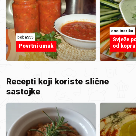
coolinarika
boba555
Svježe p
Povrtni umak
od kopra
Recepti koji koriste slične
sastojke