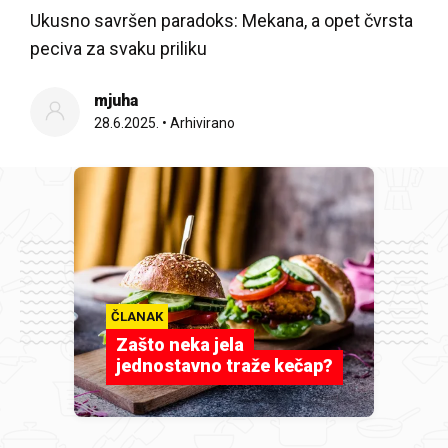
Ukusno savršen paradoks: Mekana, a opet čvrsta
peciva za svaku priliku
mjuha
28.6.2025.
•
Arhivirano
ČLANAK
Zašto neka jela
jednostavno traže kečap?