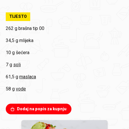
TIJESTO
262 g
brašna tip 00
34,5 g
mlijeka
10 g
šećera
7 g
soli
61,5 g
maslaca
58 g
vode
Dodaj na popis za kupnju