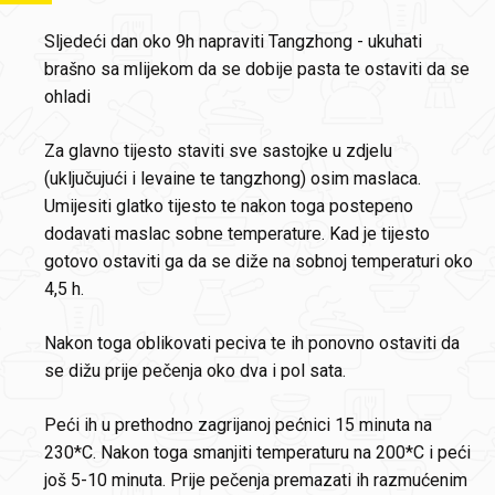
Sljedeći dan oko 9h napraviti Tangzhong - ukuhati
brašno sa mlijekom da se dobije pasta te ostaviti da se
ohladi
Za glavno tijesto staviti sve sastojke u zdjelu
(uključujući i levaine te tangzhong) osim maslaca.
Umijesiti glatko tijesto te nakon toga postepeno
dodavati maslac sobne temperature. Kad je tijesto
gotovo ostaviti ga da se diže na sobnoj temperaturi oko
4,5 h.
Nakon toga oblikovati peciva te ih ponovno ostaviti da
se dižu prije pečenja oko dva i pol sata.
Peći ih u prethodno zagrijanoj pećnici 15 minuta na
230*C. Nakon toga smanjiti temperaturu na 200*C i peći
još 5-10 minuta. Prije pečenja premazati ih razmućenim