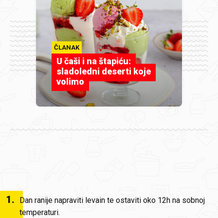
ČLANAK
U čaši i na štapiću:
sladoledni deserti koje
volimo
1
.
Dan ranije napraviti levain te ostaviti oko 12h na sobnoj
temperaturi.