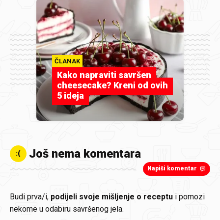
ČLANAK
Kako napraviti savršen
cheesecake? Kreni od ovih
5 ideja
Još nema komentara
:(
Napiši komentar
Budi prva/i,
podijeli svoje mišljenje o receptu
i pomozi
nekome u odabiru savršenog jela.