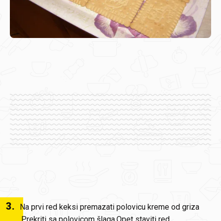
3
.
Na prvi red keksi premazati polovicu kreme od griza
.Prekriti sa polovicom šlaga.Opet staviti red