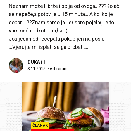
Neznam može li brže i bolje od ovoga...???Kolač
se nepeče,a gotov je u 15 minuta....A koliko je
dobar ...??Znam samo ja..jer sam pojela(...e to
vam neću odkriti...ha,ha...)
Još jedan od recepata pokupljen na poslu
...Vjerujte mi isplati se ga probati....
DUKA11
3.11.2015.
•
Arhivirano
ČLANAK