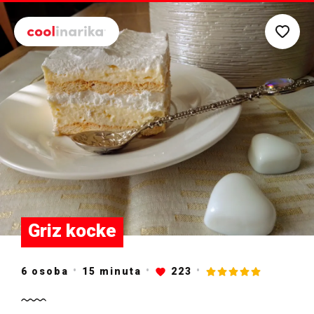
Preskoči na glavni sadržaj
Griz kocke
6 osoba
15
minuta
223