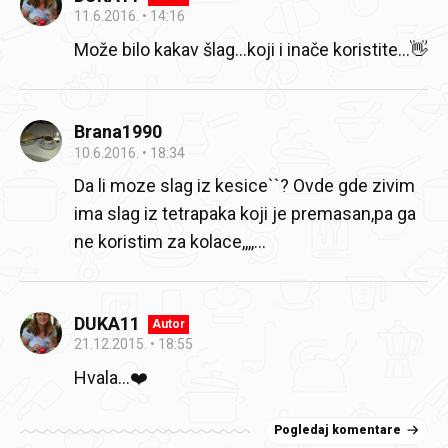
11.6.2016.
14:16
Može bilo kakav šlag...koji i inače koristite...👋
Brana1990
10.6.2016.
18:34
Da li moze slag iz kesice``? Ovde gde zivim
ima slag iz tetrapaka koji je premasan,pa ga
ne koristim za kolace,,,,...
DUKA11
Autor
21.12.2015.
18:55
Hvala...❤️
Pogledaj komentare