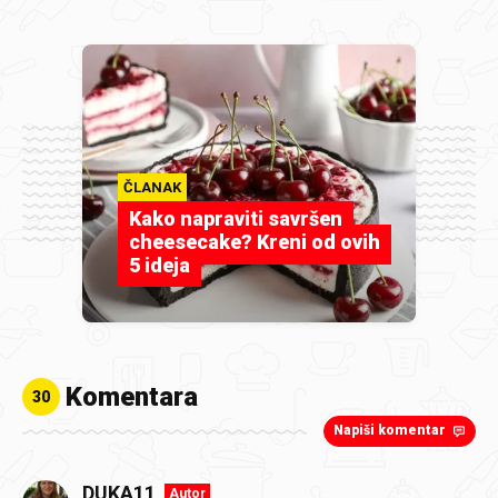
ČLANAK
Kako napraviti savršen
cheesecake? Kreni od ovih
5 ideja
Komentara
30
Napiši komentar
DUKA11
Autor