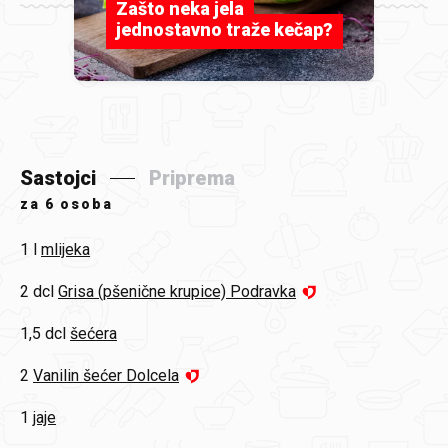
Zašto neka jela
jednostavno traže kečap?
Sastojci
Priprema
za
6 osoba
1 l
mlijeka
2 dcl
Grisa (pšenične krupice) Podravka
1,5 dcl
šećera
2
Vanilin šećer Dolcela
1
jaje