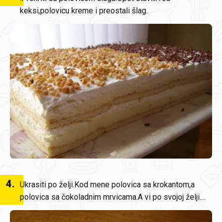
keksi,polovicu kreme i preostali šlag.
4
.
Ukrasiti po želji.Kod mene polovica sa krokantom,a
polovica sa čokoladnim mrvicama.A vi po svojoj želji....