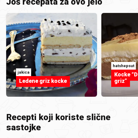
Još recepata za ovo jelo
hatshepsut
jakica
Kocke “D
Ledene griz kocke
griz”
Recepti koji koriste slične
sastojke