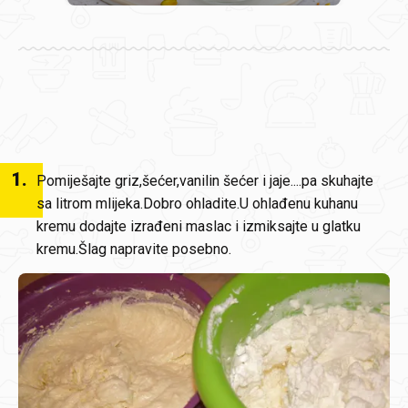
1
.
Pomiješajte griz,šećer,vanilin šećer i jaje....pa skuhajte
sa litrom mlijeka.Dobro ohladite.U ohlađenu kuhanu
kremu dodajte izrađeni maslac i izmiksajte u glatku
kremu.Šlag napravite posebno.