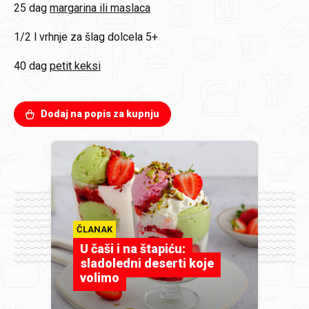
25 dag
margarina ili maslaca
1/2 l
vrhnje za šlag dolcela 5+
40 dag
petit keksi
Dodaj na popis za kupnju
ČLANAK
U čaši i na štapiću:
sladoledni deserti koje
volimo