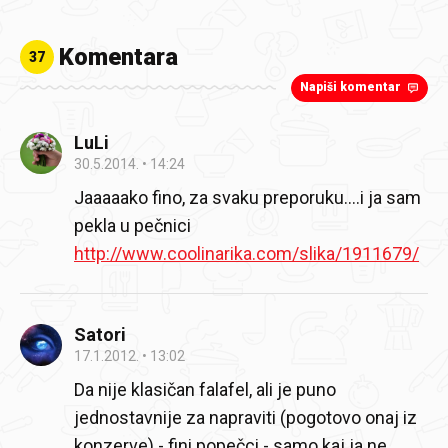
Komentara
37
Napiši komentar
LuLi
30.5.2014.
14:24
Jaaaaako fino, za svaku preporuku....i ja sam
pekla u pečnici
http://www.coolinarika.com/slika/1911679/
Satori
17.1.2012.
13:02
Da nije klasičan falafel, ali je puno
jednostavnije za napraviti (pogotovo onaj iz
konzerve) - fini popečci - samo kaj ja ne