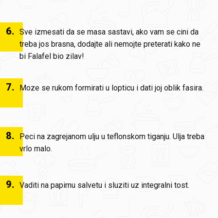
6
.
Sve izmesati da se masa sastavi, ako vam se cini da
treba jos brasna, dodajte ali nemojte preterati kako ne
bi Falafel bio zilav!
7
.
Moze se rukom formirati u lopticu i dati joj oblik fasira.
8
.
Peci na zagrejanom ulju u teflonskom tiganju. Ulja treba
vrlo malo.
9
.
Vaditi na papirnu salvetu i sluziti uz integralni tost.