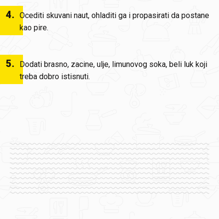
4
.
Ocediti skuvani naut, ohladiti ga i propasirati da postane
kao pire.
5
.
Dodati brasno, zacine, ulje, limunovog soka, beli luk koji
treba dobro istisnuti.