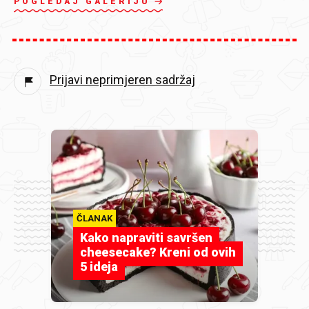
POGLEDAJ GALERIJU
Prijavi neprimjeren sadržaj
ČLANAK
Kako napraviti savršen
cheesecake? Kreni od ovih
5 ideja