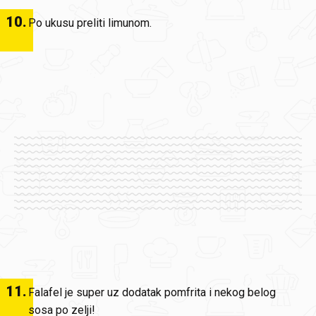
10
.
Po ukusu preliti limunom.
11
.
Falafel je super uz dodatak pomfrita i nekog belog
sosa po zelji!