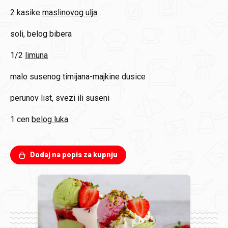
2 kasike
maslinovog ulja
soli, belog bibera
1/2
limuna
malo susenog timijana-majkine dusice
perunov list, svezi ili suseni
1 cen
belog luka
Dodaj na popis za kupnju