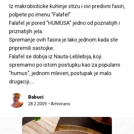
Iz makrobioticke kuhinje stizu i ovi predivni fasiri,
polpete po imenu "Falafel"
Falafel je pored "HUMUSA" jedno od poznatijih i
priznatijih jela.
Spremanje ovih fasira je lako jednom kada ste
pripremili sastojke.
Falafel se dobija iz Nauta-Leblebija, koji
spremamo po istom postupku kao za popularni
"humus", jednom mleven, postupak je malo
drugaciji….
Babuci
28.2.2009.
•
Arhivirano