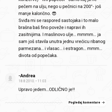
pečem na ulju, nego u pečnici na 200°- još
manje kalorično. 😎
Sviđa mi se raspored sastojaka i to malo
brašna baš fino poveže i napravi ih
zasitnijima. I maslinovo ulje... mmmm... ja
sam još stavila unutra jednu vrećicu ribanog
parmezana... i vlasac... i estragon... mmm...
divota od popečaka.
-Andrea
18.8.2010.
11:03
Upravo jedem…ODLIČNO je!!
Pogledaj komentare