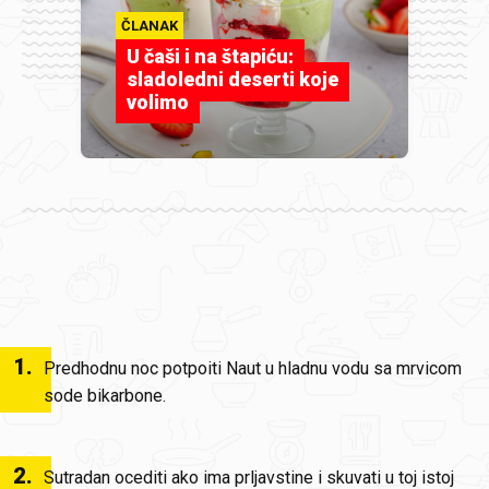
ČLANAK
U čaši i na štapiću:
sladoledni deserti koje
volimo
1
.
Predhodnu noc potpoiti Naut u hladnu vodu sa mrvicom
sode bikarbone.
2
.
Sutradan ocediti ako ima prljavstine i skuvati u toj istoj