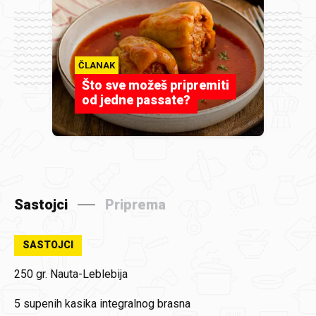
ČLANAK
Što sve možeš pripremiti
od jedne passate?
Sastojci
Priprema
SASTOJCI
250 gr.
Nauta-Leblebija
5 supenih kasika
integralnog brasna