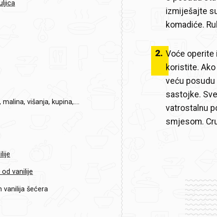
ljica
izmiješajte s
komadiće. Ru
2
.
Voće operite i
koristite. Ako
veću posudu 
sastojke. Sve
 malina, višanja, kupina,....
vatrostalnu 
smjesom. Cru
lije
od vanilije
 vanilija šećera