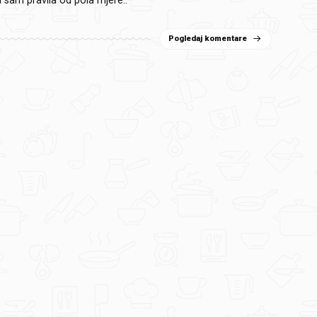
a sam pravila od pola mjere..
Pogledaj komentare