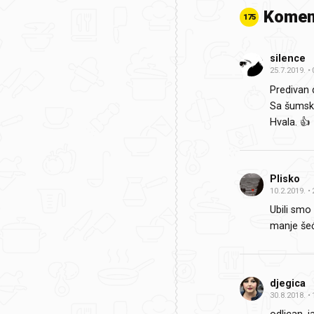
Komen
175
silence
25.7.2019.
Predivan 
Sa šumski
Hvala. 👍
Plisko
10.2.2019.
Ubili smo
manje še
djegica
30.8.2018.