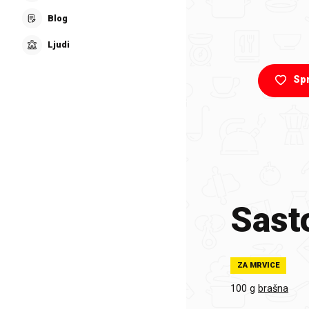
Blog
Ljudi
Sp
Sasto
ZA MRVICE
100 g
brašna