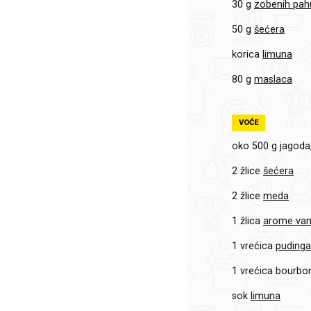
30 g
zobenih pahu
50 g
šećera
korica
limuna
80 g
maslaca
VOĆE
oko 500 g
jagoda,
2 žlice
šećera
2 žlice
meda
1 žlica
arome vani
1 vrećica
pudinga 
1 vrećica
bourbon
sok
limuna