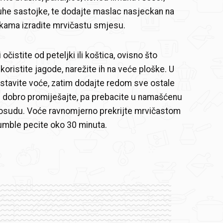
uhe sastojke, te dodajte maslac nasjeckan na
kama izradite mrvičastu smjesu.
 očistite od peteljki ili koštica, ovisno što
 koristite jagode, narežite ih na veće ploške. U
stavite voće, zatim dodajte redom sve ostale
 dobro promiješajte, pa prebacite u namašćenu
posudu. Voće ravnomjerno prekrijte mrvičastom
mble pecite oko 30 minuta.