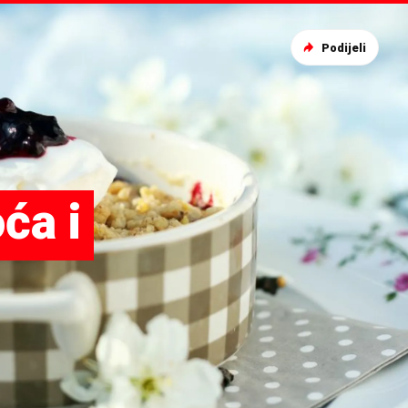
Podijeli
ća i