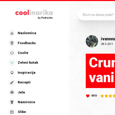
Preskoči na glavni sadržaj
Što ti se danas jede?
Naslovnica
ivannn
Foodhacks
28.5.2011.
Coolie
Cru
Zeleni kutak
vani
Inspiracija
Recepti
Jela
655
Namirnice
Slike