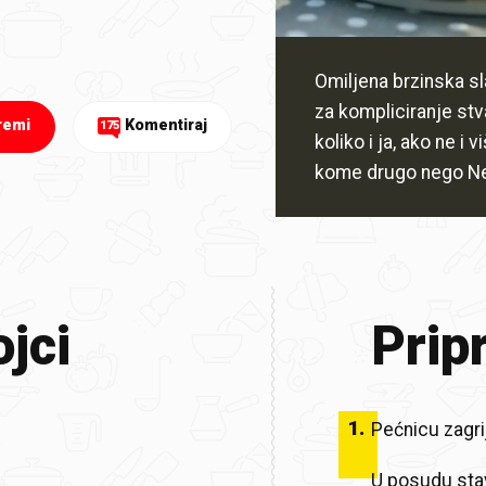
Omiljena brzinska s
za kompliciranje stva
remi
Komentiraj
175
koliko i ja, ako ne i 
kome drugo nego Ne
jci
Prip
1
.
Pećnicu zagri
U posudu stavi