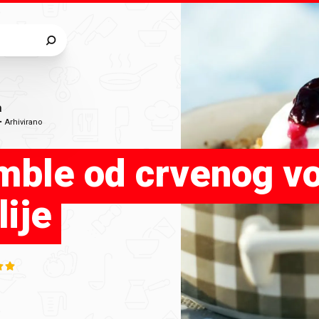
a
•
Arhivirano
mble od crvenog vo
lije