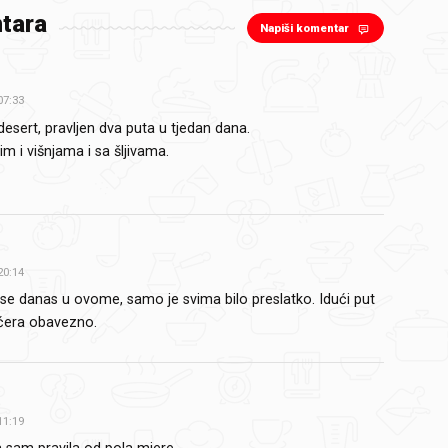
tara
Napiši komentar
07:33
desert, pravljen dva puta u tjedan dana.
m i višnjama i sa šljivama.
20:14
 se danas u ovome, samo je svima bilo preslatko. Idući put
ćera obavezno.
11:19