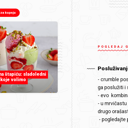
 za kupnju
POGLEDAJ 
Posluživanj
 na štapiću: sladoledni
- crumble pos
 koje volimo
ga poslužiti 
- evo kombin
- u mrvičastu
drugo orašas
- pogledajte