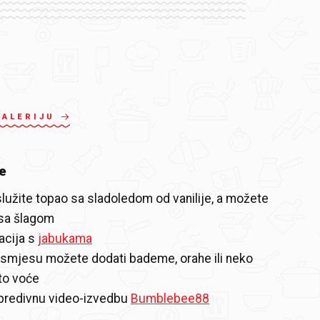
GALERIJU
e
lužite topao sa sladoledom od vanilije, a možete
i sa šlagom
acija s
jabukama
 smjesu možete dodati bademe, orahe ili neko
to voće
 predivnu video-izvedbu
Bumblebee88