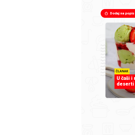
Dodaj na popis
ČLANAK
U čaši i
deserti