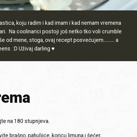
lastica, koju radim i kad imam i kad nemam vremena
ri. Na coolinarici postoji još netko tko voli crumble
više od mene, stoga, ovaj recept posvećujem......... a
ens :D Uživaj darling
♥
rema
jte na 180 stupnjeva.
te brašno, pahuljice, koricu limuna i šećer,