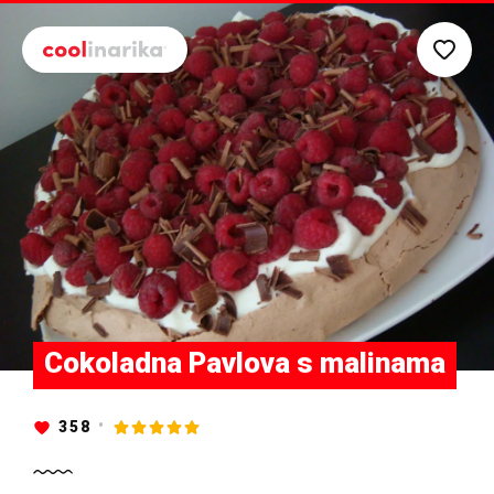
Preskoči na glavni sadržaj
Cokoladna Pavlova s malinama
358