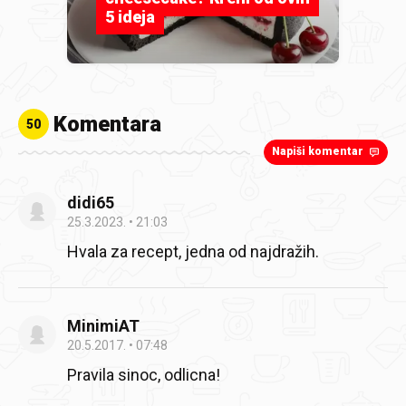
5 ideja
Komentara
50
Napiši komentar
didi65
25.3.2023.
21:03
Hvala za recept, jedna od najdražih.
MinimiAT
20.5.2017.
07:48
Pravila sinoc, odlicna!