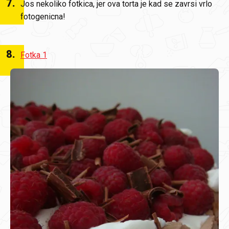
7
.
Jos nekoliko fotkica, jer ova torta je kad se zavrsi vrlo
fotogenicna!
8
.
Fotka 1