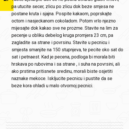
pa utucite secer, zlicu po zlicu dok beze smjesa ne
postane kruta i sjajna. Pospite kakaom, poprskajte
octom i nasjeckanom cokoladom. Potom vrlo njezno
mijesajte dok kakao sve ne prozme. Stavite na lim za
pecenje u obliku debelog kruga promjera 23 cm, pa
zagladite sa strane i povrsinu. Stavite u pecnicu i
smjesta smanjite na 150 stupnjeva, te pecite oko sat do
sat i petnaest. Kad je pecena, podloga bi morala biti
hrskava po rubovima i sa strane , i suha na povrsini, ali
ako prstima pritisnete sredinu, morali biste osjetiti
naznake mekoce. Iskljucite pecnicu i pustite da se
beze kora ohladi u malo otvornoj pecnici.