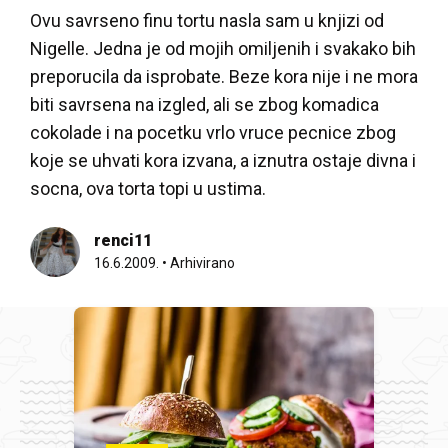
Ovu savrseno finu tortu nasla sam u knjizi od
Nigelle. Jedna je od mojih omiljenih i svakako bih
preporucila da isprobate. Beze kora nije i ne mora
biti savrsena na izgled, ali se zbog komadica
cokolade i na pocetku vrlo vruce pecnice zbog
koje se uhvati kora izvana, a iznutra ostaje divna i
socna, ova torta topi u ustima.
renci11
16.6.2009.
•
Arhivirano