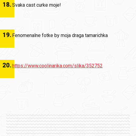
18
.
Svaka cast curke moje!
19
.
Fenomenalne fotke by moja draga tamarichka
20
.
https://www.coolinarika.com/slika/352752