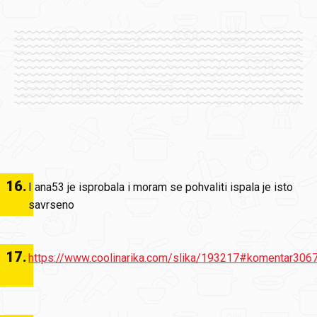
16
.
I ana53 je isprobala i moram se pohvaliti ispala je isto
savrseno
17
.
https://www.coolinarika.com/slika/193217#komentar306