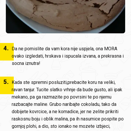
4
.
Da ne pomislite da vam kora nije uspjela, ona MORA
ovako izgledati, hrskava i ispucala izvana, a prekrasna i
socna iznutra!
5
.
Kada ste spremni posluziti,prebacite koru na veliki,
ravan tanjur. Tucite slatko vrhnje da bude gusto, ali ipak
mekano, pa ga razmazite po povrsini te po njemu
razbacajte maline. Grubo naribajte cokoladu, tako da
dobijete kovrcice, a ne komadice, jer ne zelite prikriti
raskosnu boju i oblik malina, pa ih nasumice pospite po
gornjoj plohi, a dio, sto ionako ne mozete izbjeci,