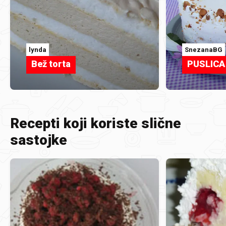
lynda
SnezanaBG
Bež torta
PUSLICA
Recepti koji koriste slične
sastojke