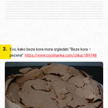
3
.
Evo, kako beze kora mora izgledati “Beze kora –
pecena”:
https://www.coolinarika.com/slika/189748