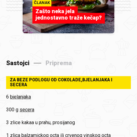
ČLANAK
Zašto neka jela
jednostavno traže kečap?
Sastojci
Priprema
ZA BEZE PODLOGU OD COKOLADE,BJELANJAKA I
SECERA
6
bjelanjaka
300 g
secera
3 zlice
kakaa u prahu, prosijanog
1 zlica
balzamickog octa ili crvenog vinskog octa