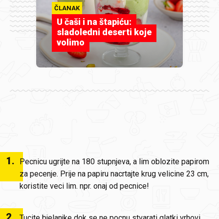
ČLANAK
U čaši i na štapiću:
sladoledni deserti koje
volimo
1
.
Pecnicu ugrijte na 180 stupnjeva, a lim oblozite papirom
za pecenje. Prije na papiru nacrtajte krug velicine 23 cm,
koristite veci lim. npr. onaj od pecnice!
2
.
Tucite bjelanjke dok se ne pocnu stvarati glatki vrhovi,