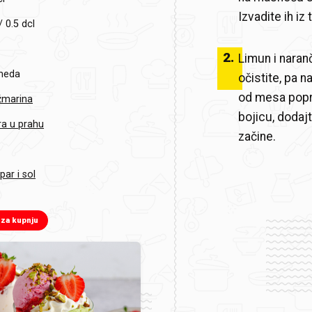
Izvadite ih iz
/ 0.5 dcl
2
.
Limun i naran
 meda
očistite, pa 
od mesa poprž
žmarina
bojicu, dodaj
a u prahu
začine.
par i sol
 za kupnju