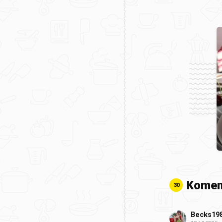
Komen
30
Becks19