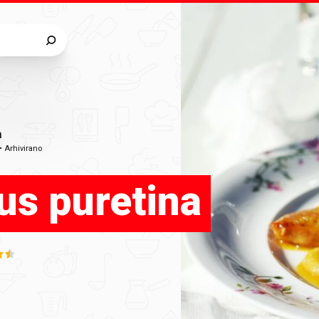
a
•
Arhivirano
rus puretina