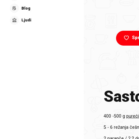
Blog
Ljudi
Sp
Sasto
400 -500 g
pureći
5 - 6
režanja češ
2
naranče / 2.2 d