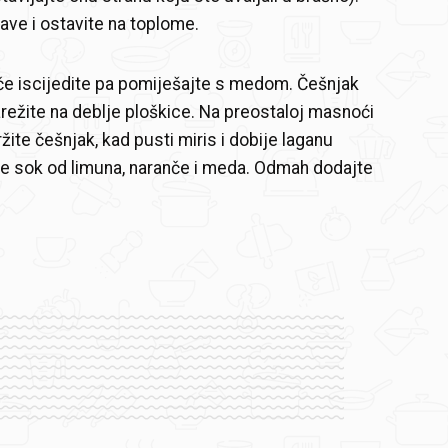
 tave i ostavite na toplome.
če iscijedite pa pomiješajte s medom. Češnjak
narežite na deblje ploškice. Na preostaloj masnoći
ite češnjak, kad pusti miris i dobije laganu
te sok od limuna, naranče i meda. Odmah dodajte