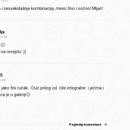
14:31
a i nesvakidašnja kombinacija, meso fino i sočno! Mljac!
dja
17:35
 🙂
 na receptu :))
55
6:08
jako fini ručak.. 🙂uz prilog od riže integralne i ječma i
ica je u galeriji🙂
Pogledaj komentare