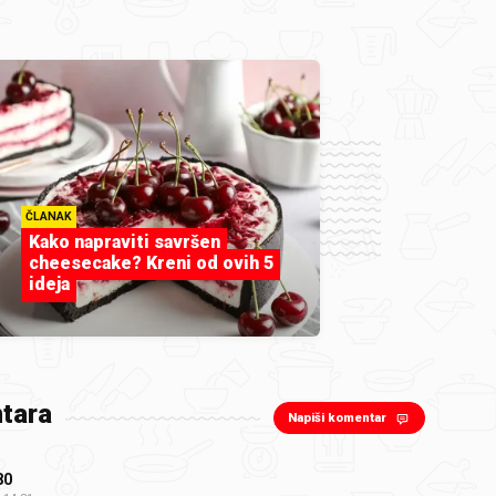
ČLANAK
Kako napraviti savršen
cheesecake? Kreni od ovih 5
ideja
tara
Napiši komentar
80