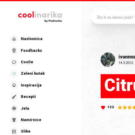
Preskoči na glavni sadržaj
Što ti se danas jede?
Naslovnica
Foodhacks
ivannn
Coolie
14.3.2012.
Zeleni kutak
Cit
Inspiracija
Recepti
122
Jela
Namirnice
Slike