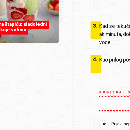
 na štapiću: sladoledni
3
.
Kad se tekućin
 koje volimo
ak minuta, do
vode.
4
.
Kao prilog pos
POGLEDAJ 
Prijavi ne