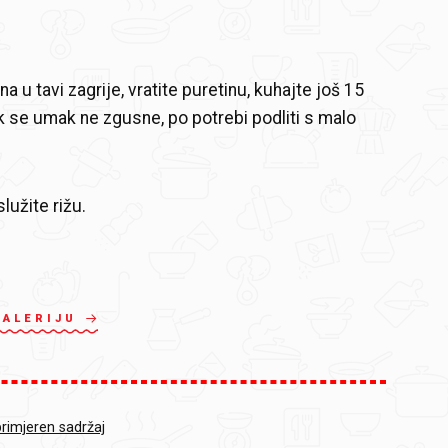
a u tavi zagrije, vratite puretinu, kuhajte još 15
k se umak ne zgusne, po potrebi podliti s malo
lužite rižu.
GALERIJU
primjeren sadržaj