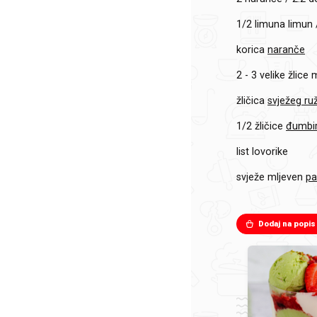
1/2 limuna
limun 
korica
naranče
2 - 3 velike
žlice
žličica
svježeg ru
1/2 žličice
đumbir
list
lovorike
svježe mljeven
pa
Dodaj na popis