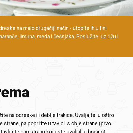
eske na malo drugačiji način - utopite ih u fini
aranče, limuna, meda i češnjaka. Poslužite uz rižu i
rema
ite na odreske ili deblje trakice. Uvaljajte u oštro
e strane, pa popržite u tavici s obje strane (prvo
avljajte onu stranu koju ste uvaljali u brašno).