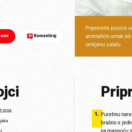
Pripremite pureće odr
aromatični umak od n
remi
Komentiraj
30
omiljenu salatu.
jci
Prip
h prsa
1
.
Puretinu narež
njaka
brašno s jedn
na masnoću st
cl