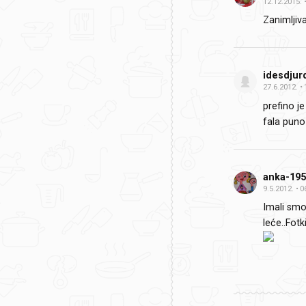
12.12.2015.
Zanimljiv
idesdjur
27.6.2012.
prefino je
fala puno
anka-19
9.5.2012.
0
Imali smo 
leće..Fotk