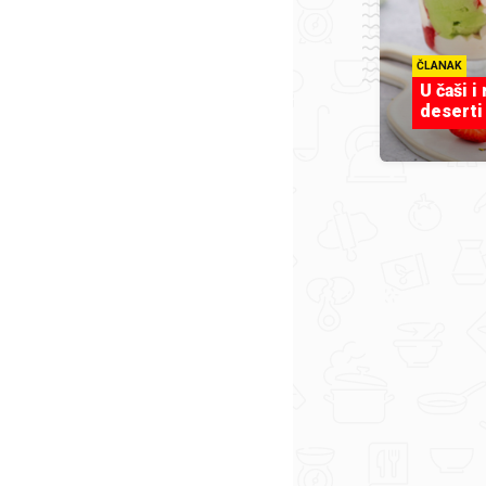
ČLANAK
U čaši i
deserti