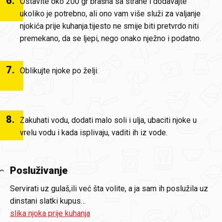
6
.
Ostavite oko 200 gr brašna sa strane i dodavajte
ukoliko je potrebno, ali ono vam više služi za valjanje
njokića prije kuhanja.tijesto ne smije biti pretvrdo niti
premekano, da se ljepi, nego onako nježno i podatno.
7
.
Oblikujte njoke po želji.
8
.
Zakuhati vodu, dodati malo soli i ulja, ubaciti njoke u
vrelu vodu i kada isplivaju, vaditi ih iz vode.
Posluživanje
Servirati uz gulaš,ili već šta volite, a ja sam ih poslužila uz
dinstani slatki kupus…
slika njoka prije kuhanja