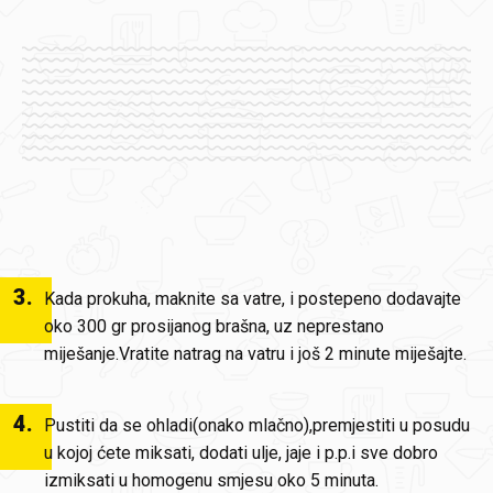
3
.
Kada prokuha, maknite sa vatre, i postepeno dodavajte
oko 300 gr prosijanog brašna, uz neprestano
miješanje.Vratite natrag na vatru i još 2 minute miješajte.
4
.
Pustiti da se ohladi(onako mlačno),premjestiti u posudu
u kojoj ćete miksati, dodati ulje, jaje i p.p.i sve dobro
izmiksati u homogenu smjesu oko 5 minuta.