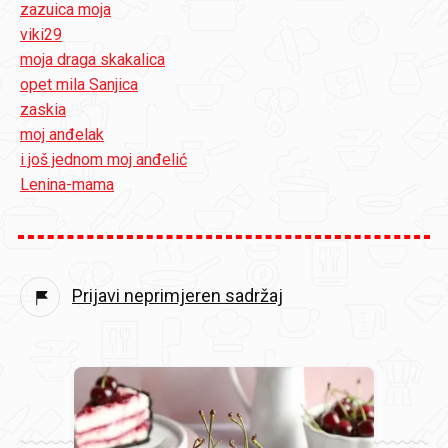
zazuica moja
viki29
moja draga skakalica
opet mila Sanjica
zaskia
moj anđelak
i još jednom moj anđelić
Lenina-mama
Prijavi neprimjeren sadržaj