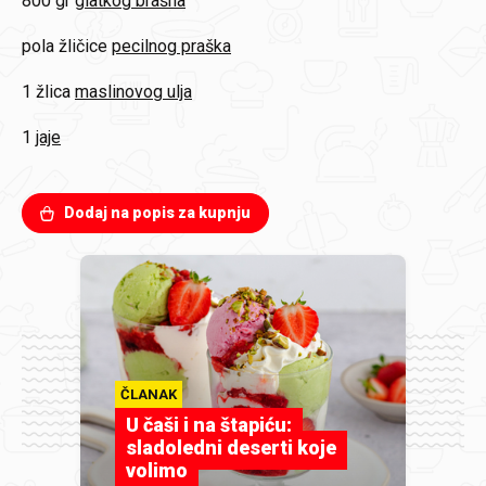
800 gr
glatkog brašna
pola žličice
pecilnog praška
1 žlica
maslinovog ulja
1
jaje
Dodaj na popis za kupnju
ČLANAK
U čaši i na štapiću:
sladoledni deserti koje
volimo