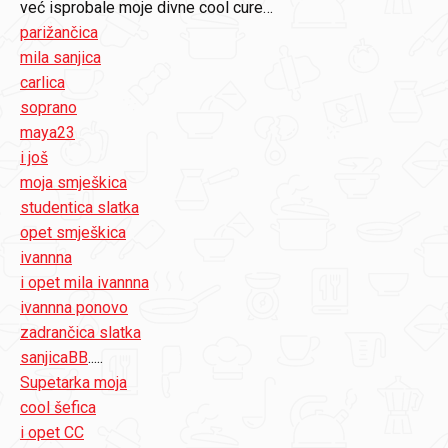
već isprobale moje divne cool cure…
parižančica
mila sanjica
carlica
soprano
maya23
i još
moja smješkica
studentica slatka
opet smješkica
ivannna
i opet mila ivannna
ivannna ponovo
zadrančica slatka
sanjicaBB
.....
Supetarka moja
cool šefica
i opet CC