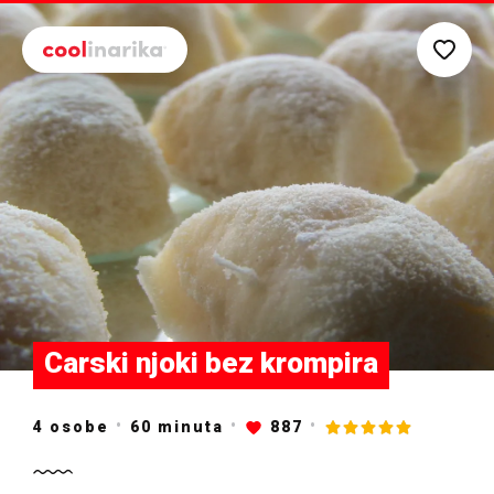
Preskoči na glavni sadržaj
Carski njoki bez krompira
4 osobe
60
minuta
887