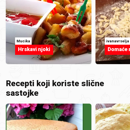
Mucika
ivanavrselja
Hrskavi njoki
Domaće 
Recepti koji koriste slične
sastojke