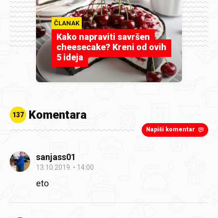
ČLANAK
Kako napraviti savršen
cheesecake? Kreni od ovih
5 ideja
Komentara
137
Napiši komentar
sanjass01
13.10.2019.
14:00
eto