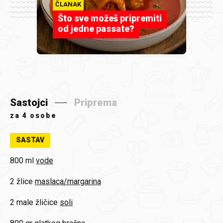
ČLANAK
Što sve možeš pripremiti
od jedne passate?
Sastojci
Priprema
za
4 osobe
SASTAV
800 ml
vode
2 žlice
maslaca/margarina
2 male žličice
soli