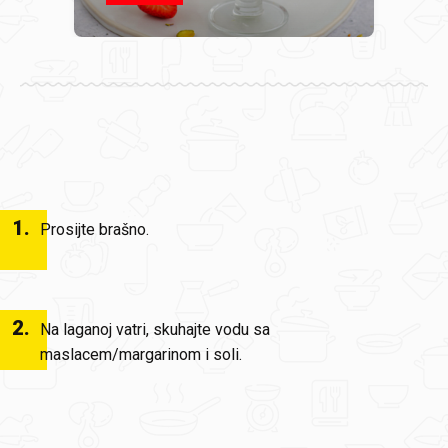
1
.
Prosijte brašno.
2
.
Na laganoj vatri, skuhajte vodu sa
maslacem/margarinom i soli.