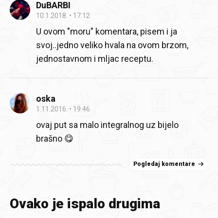
DuBARBI
10.1.2018.
17:12
U ovom "moru" komentara, pisem i ja
svoj..jedno veliko hvala na ovom brzom,
jednostavnom i mljac receptu.
oska
1.11.2016.
19:46
ovaj put sa malo integralnog uz bijelo
brašno 😋
Pogledaj komentare
Ovako je ispalo drugima