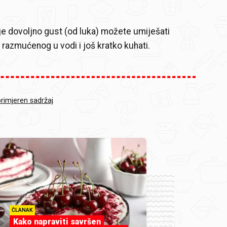
je dovoljno gust (od luka) možete umiješati
a razmućenog u vodi i još kratko kuhati.
primjeren sadržaj
ČLANAK
Kako napraviti savršen