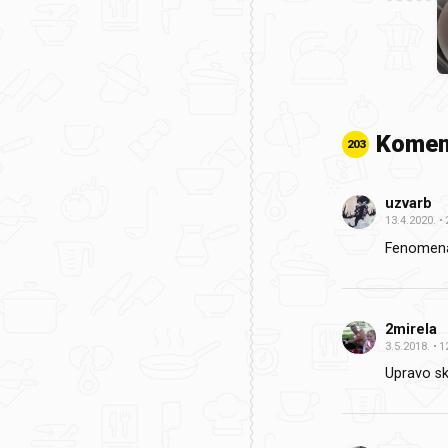
Komen
203
uzvarb
13.4.2020.
Fenomenal
2mirela
3.5.2018.
1
Upravo sk