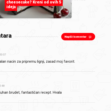
cheesecake? Kreni od ovih 5
ideja
tara
Napiši komentar
20:07
an nacin za pripremu lignji, zasad moj favorit.
2:48
uhan brudet, fantastičan recept. Hvala