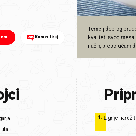
Temelj dobrog brudeta
kvaliteti svog mesa j
remi
Komentiraj
203
način, preporučam d
jci
Prip
1
.
Lignje narežit
iganja
 ulja