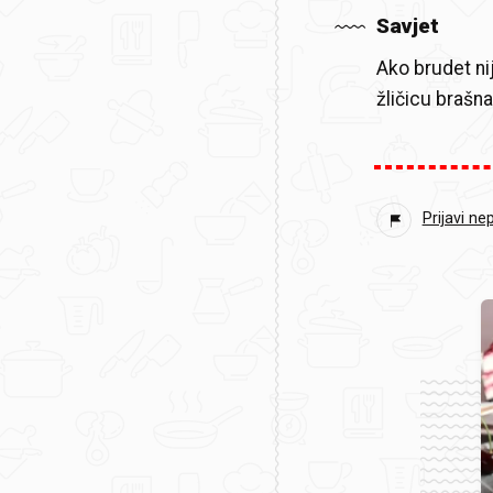
Savjet
Ako brudet ni
žličicu brašn
Prijavi ne