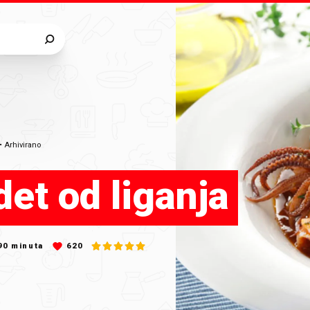
•
Arhivirano
det od liganja
90
minuta
620