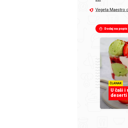
Vegeta Maestro c
Dodaj na popis
ČLANAK
U čaši i
deserti