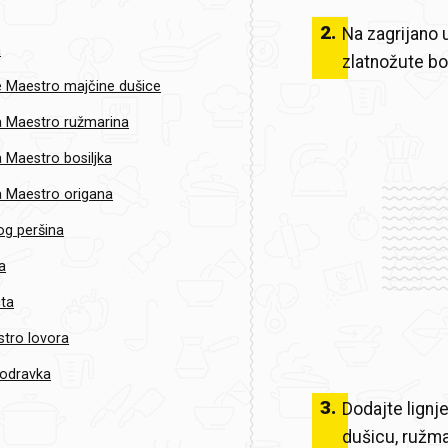
2
.
Na zagrijano 
a
zlatnožute bo
 Maestro majčine dušice
 Maestro ružmarina
 Maestro bosiljka
 Maestro origana
og peršina
na
cta
tro lovora
odravka
3
.
Dodajte lignje
dušicu, ružmari