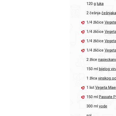
120 g
luka
2 češnja
češnjak
1/4 žličice
Vegete
1/4 žličice
Vegeta
1/4 žličice
Vegeta
1/4 žličice
Vegeta
2 žlice
nasjeckan
150 ml
bijelog vi
1 žlica
vinskog o
1 list
Vegeta Maes
150 ml
Passate P
300 ml
vode
sol