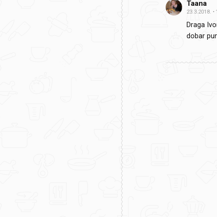
Taana
23.3.2018.
Draga Ivo
dobar pu