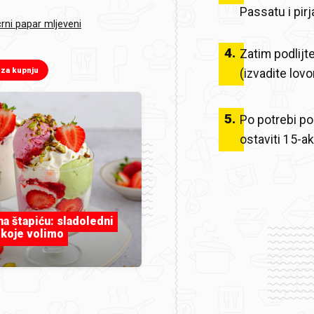
Passatu i pir
rni papar mljeveni
4
.
Zatim podlijt
 za kupnju
(izvadite lovor
5
.
Po potrebi pos
ostaviti 15-a
 na štapiću: sladoledni
 koje volimo