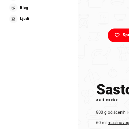
Blog
Ljudi
Sp
Sasto
za
4 osobe
800 g
očišćenih l
60 ml
maslinovog