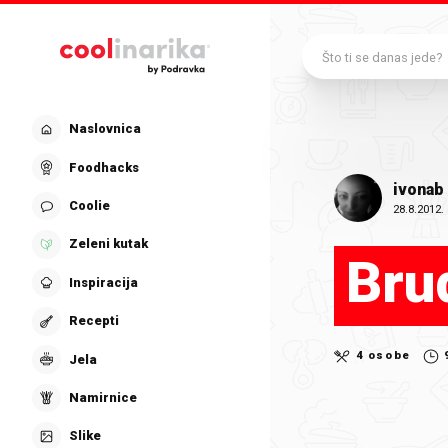
Preskoči na glavni sadržaj
Što ti se danas jede?
Naslovnica
Foodhacks
ivonab
Coolie
28.8.2012.
Zeleni kutak
Bru
Inspiracija
Recepti
4 osobe
Jela
Namirnice
Slike