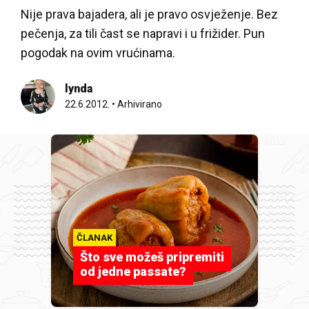
Nije prava bajadera, ali je pravo osvježenje. Bez
pečenja, za tili čast se napravi i u frižider. Pun
pogodak na ovim vrućinama.
lynda
22.6.2012.
•
Arhivirano
ČLANAK
Što sve možeš pripremiti
od jedne passate?