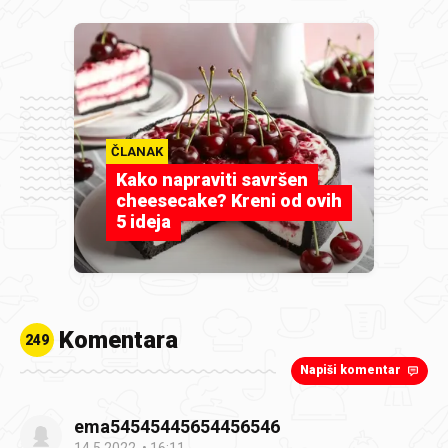
ČLANAK
Kako napraviti savršen
cheesecake? Kreni od ovih
5 ideja
Komentara
249
Napiši komentar
ema54545445654456546
14.5.2022.
16:11