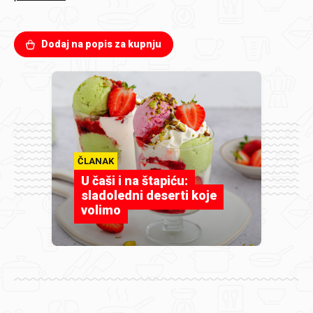
Dodaj na popis za kupnju
ČLANAK
U čaši i na štapiću:
sladoledni deserti koje
volimo