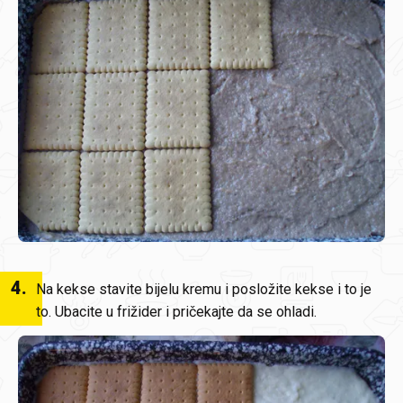
4
.
Na kekse stavite bijelu kremu i posložite kekse i to je
to. Ubacite u frižider i pričekajte da se ohladi.