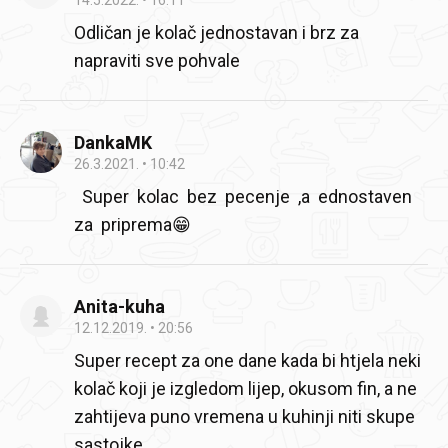
Odličan je kolač jednostavan i brz za
napraviti sve pohvale
DankaMK
26.3.2021.
10:42
Super kolac bez pecenje ,a ednostaven
za priprema😁
Anita-kuha
12.12.2019.
20:56
Super recept za one dane kada bi htjela neki
kolač koji je izgledom lijep, okusom fin, a ne
zahtijeva puno vremena u kuhinji niti skupe
sastojke