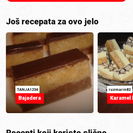
Još recepata za ovo jelo
TANJA1234
ruzmarin82
Bajadera
Karamel 
Recepti koji koriste slične