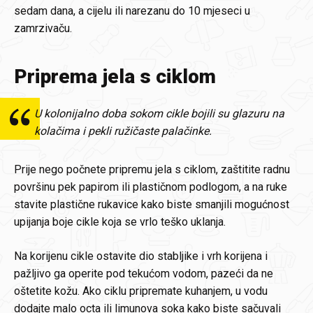
sedam dana, a cijelu ili narezanu do 10 mjeseci u
zamrzivaču.
Priprema jela s ciklom
U kolonijalno doba sokom cikle bojili su glazuru na
kolačima i pekli ružičaste palačinke.
Prije nego počnete pripremu jela s ciklom, zaštitite radnu
površinu pek papirom ili plastičnom podlogom, a na ruke
stavite plastične rukavice kako biste smanjili mogućnost
upijanja boje cikle koja se vrlo teško uklanja.
Na korijenu cikle ostavite dio stabljike i vrh korijena i
pažljivo ga operite pod tekućom vodom, pazeći da ne
oštetite kožu. Ako ciklu pripremate kuhanjem, u vodu
dodajte malo octa ili limunova soka kako biste sačuvali