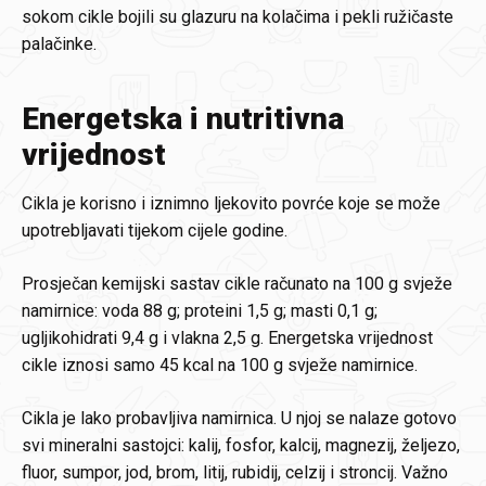
sokom cikle bojili su glazuru na kolačima i pekli ružičaste
palačinke.
Energetska i nutritivna
vrijednost
Cikla je korisno i iznimno ljekovito povrće koje se može
upotrebljavati tijekom cijele godine.
Prosječan kemijski sastav cikle računato na 100 g svježe
namirnice: voda 88 g; proteini 1,5 g; masti 0,1 g;
ugljikohidrati 9,4 g i vlakna 2,5 g. Energetska vrijednost
cikle iznosi samo 45 kcal na 100 g svježe namirnice.
Cikla je lako probavljiva namirnica. U njoj se nalaze gotovo
svi mineralni sastojci: kalij, fosfor, kalcij, magnezij, željezo,
fluor, sumpor, jod, brom, litij, rubidij, celzij i stroncij. Važno