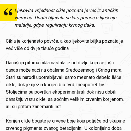
Ljekovita vrijednost cikle poznata je već iz antičkih
vremena. Upotrebljavala se kao pomoć u liječenju
malarije, gripe, reguliranju krvnog tlaka.
Cikla je korjenasto povrće, a kao ljekovita biljka poznata je
već više od dvije tisuće godina.
Današnja pitoma cikla nastala je od divlje koja se još i
danas može naći na obalama Sredozemnog i Crnog mora.
Stari su narodi upotrebljavali samo mesnato debelo lišće
cikle, dok je njezin korijen bio tvrd i neupotrebljiv.
Stoljećima su povrtlari eksperimentirali dok nisu dobili
današnju vrstu cikle, sa sočnim velikim crvenim korijenom,
ali su pritom zanemarili list.
Korijen cikle bogate je crvene boje koja potječe od skupine
crvenog pigmenta zvanog betacijanini. U kolonijalno doba