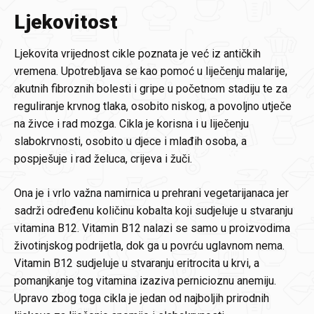
Ljekovitost
Ljekovita vrijednost cikle poznata je već iz antičkih
vremena. Upotrebljava se kao pomoć u liječenju malarije,
akutnih fibroznih bolesti i gripe u početnom stadiju te za
reguliranje krvnog tlaka, osobito niskog, a povoljno utječe
na živce i rad mozga. Cikla je korisna i u liječenju
slabokrvnosti, osobito u djece i mlađih osoba, a
pospješuje i rad želuca, crijeva i žuči.
Ona je i vrlo važna namirnica u prehrani vegetarijanaca jer
sadrži određenu količinu kobalta koji sudjeluje u stvaranju
vitamina B12. Vitamin B12 nalazi se samo u proizvodima
životinjskog podrijetla, dok ga u povrću uglavnom nema.
Vitamin B12 sudjeluje u stvaranju eritrocita u krvi, a
pomanjkanje tog vitamina izaziva pernicioznu anemiju.
Upravo zbog toga cikla je jedan od najboljih prirodnih