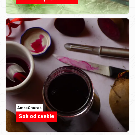
AmraChurak
Sok od cvekle