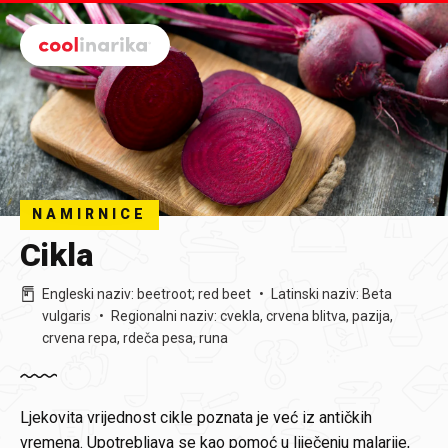
Preskoči na glavni sadržaj
NAMIRNICE
Cikla
Engleski naziv
:
beetroot; red beet
Latinski naziv
:
Beta
vulgaris
Regionalni naziv
:
cvekla, crvena blitva, pazija,
crvena repa, rdeča pesa, runa
Ljekovita vrijednost cikle poznata je već iz antičkih
vremena. Upotrebljava se kao pomoć u liječenju malarije,