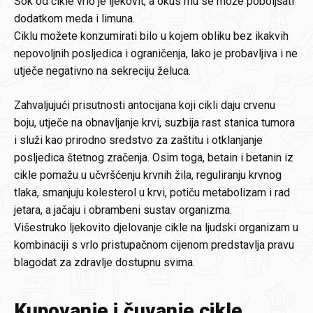
Sok od cikle vrlo je ljekovit, a okus mu se može poboljšati
dodatkom meda i limuna.
Ciklu možete konzumirati bilo u kojem obliku bez ikakvih
nepovoljnih posljedica i ograničenja, lako je probavljiva i ne
utječe negativno na sekreciju želuca.
Zahvaljujući prisutnosti antocijana koji cikli daju crvenu
boju, utječe na obnavljanje krvi, suzbija rast stanica tumora
i služi kao prirodno sredstvo za zaštitu i otklanjanje
posljedica štetnog zračenja. Osim toga, betain i betanin iz
cikle pomažu u učvršćenju krvnih žila, reguliranju krvnog
tlaka, smanjuju kolesterol u krvi, potiču metabolizam i rad
jetara, a jačaju i obrambeni sustav organizma.
Višestruko ljekovito djelovanje cikle na ljudski organizam u
kombinaciji s vrlo pristupačnom cijenom predstavlja pravu
blagodat za zdravlje dostupnu svima.
Kupovanje i čuvanje cikle