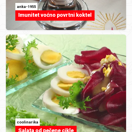
anka-1955
Imunitet voćno povrtni koktel
coolinarika
Salata od pečene cikle