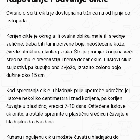
Ovisno o sorti, cikla je dostupna na tržnicama od lipnja do
listopada.
Korijen cikle je okrugla ili ovalna oblika, male ili srednje
veličine, treba biti tamnocrvene boje, neoštećene kože,
čvrste strukture i tankog vrška. Što je promjer korijena veći,
sredina mu je drvenastija i nema dobar okus. I listovi cikle
su jestivi, pa kupujte one svježe, izrazito zelene boje
dužine oko 15 cm.
Kod spremanja cikle u hladnjak prije upotrebe odrežite joj
listove nekoliko centimetara iznad korijena, pa korijen
čuvajte u plastičnoj vrećici 7-10 dana. Oštećene listove
uklonite, a ostale spremite u plastičnu vrećicu i čuvajte u
hladnjaku do dva dana.
Kuhanu i oguljenu ciklu možete čuvati u hladnjaku do