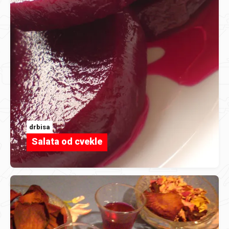
drbisa
Salata od cvekle