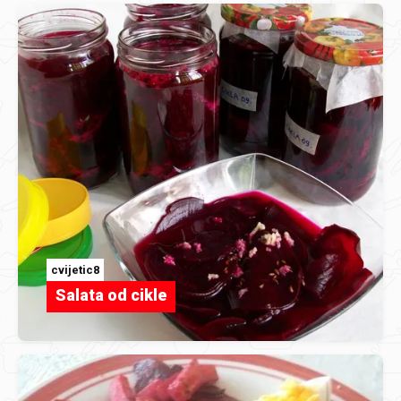
cvijetic8
Salata od cikle