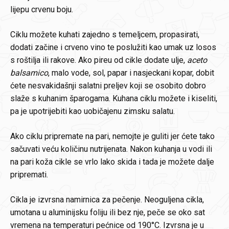
lijepu crvenu boju.
Ciklu možete kuhati zajedno s temeljcem, propasirati,
dodati začine i crveno vino te poslužiti kao umak uz losos
s roštilja ili rakove. Ako pireu od cikle dodate ulje,
aceto
balsamico
, malo vode, sol, papar i nasjeckani kopar, dobit
ćete nesvakidašnji salatni preljev koji se osobito dobro
slaže s kuhanim šparogama. Kuhana ciklu možete i kiseliti,
pa je upotrijebiti kao uobičajenu zimsku salatu.
Ako ciklu pripremate na pari, nemojte je guliti jer ćete tako
sačuvati veću količinu nutrijenata. Nakon kuhanja u vodi ili
na pari koža cikle se vrlo lako skida i tada je možete dalje
pripremati.
Cikla je izvrsna namirnica za pečenje. Neoguljena cikla,
umotana u aluminijsku foliju ili bez nje, peče se oko sat
vremena na temperaturi pećnice od 190°C. Izvrsna je u