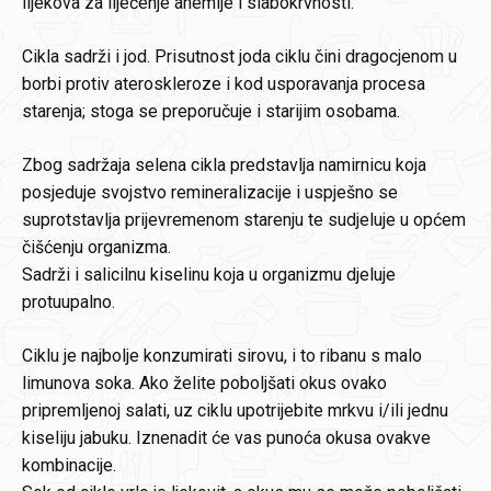
lijekova za liječenje anemije i slabokrvnosti.
Cikla sadrži i jod. Prisutnost joda ciklu čini dragocjenom u
borbi protiv ateroskleroze i kod usporavanja procesa
starenja; stoga se preporučuje i starijim osobama.
Zbog sadržaja selena cikla predstavlja namirnicu koja
posjeduje svojstvo remineralizacije i uspješno se
suprotstavlja prijevremenom starenju te sudjeluje u općem
čišćenju organizma.
Sadrži i salicilnu kiselinu koja u organizmu djeluje
protuupalno.
Ciklu je najbolje konzumirati sirovu, i to ribanu s malo
limunova soka. Ako želite poboljšati okus ovako
pripremljenoj salati, uz ciklu upotrijebite mrkvu i/ili jednu
kiseliju jabuku. Iznenadit će vas punoća okusa ovakve
kombinacije.