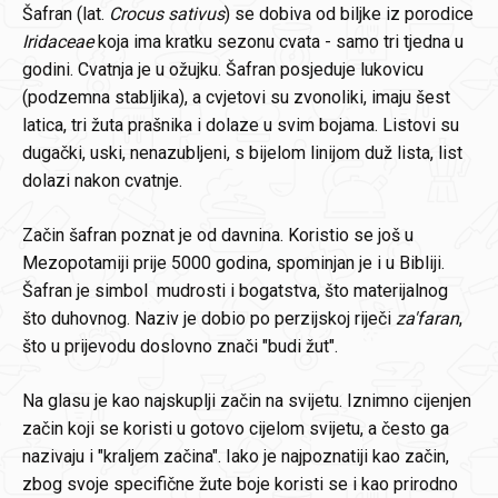
Šafran (lat.
Crocus sativus
) se dobiva od biljke iz porodice
Iridaceae
koja ima kratku sezonu cvata - samo tri tjedna u
godini. Cvatnja je u ožujku. Šafran posjeduje lukovicu
(podzemna stabljika), a cvjetovi su zvonoliki, imaju šest
latica, tri žuta prašnika i dolaze u svim bojama. Listovi su
dugački, uski, nenazubljeni, s bijelom linijom duž lista, list
dolazi nakon cvatnje.
Začin šafran poznat je od davnina. Koristio se još u
Mezopotamiji prije 5000 godina, spominjan je i u Bibliji.
Šafran je simbol mudrosti i bogatstva, što materijalnog
što duhovnog. Naziv je dobio po perzijskoj riječi
za'faran
,
što u prijevodu doslovno znači "budi žut".
Na glasu je kao najskuplji začin na svijetu. Iznimno cijenjen
začin koji se koristi u gotovo cijelom svijetu, a često ga
nazivaju i "kraljem začina". Iako je najpoznatiji kao začin,
zbog svoje specifične žute boje koristi se i kao prirodno