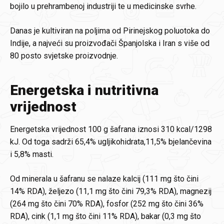
bojilo u prehrambenoj industriji te u medicinske svrhe.
Danas je kultiviran na poljima od Pirinejskog poluotoka do
Indije, a najveći su proizvođači Španjolska i Iran s više od
80 posto svjetske proizvodnje.
Energetska i nutritivna
vrijednost
Energetska vrijednost 100 g šafrana iznosi 310 kcal/1298
kJ. Od toga sadrži 65,4% ugljikohidrata,11,5% bjelančevina
i 5,8% masti.
Od minerala u šafranu se nalaze kalcij (111 mg što čini
14% RDA), željezo (11,1 mg što čini 79,3% RDA), magnezij
(264 mg što čini 70% RDA), fosfor (252 mg što čini 36%
RDA), cink (1,1 mg što čini 11% RDA), bakar (0,3 mg što