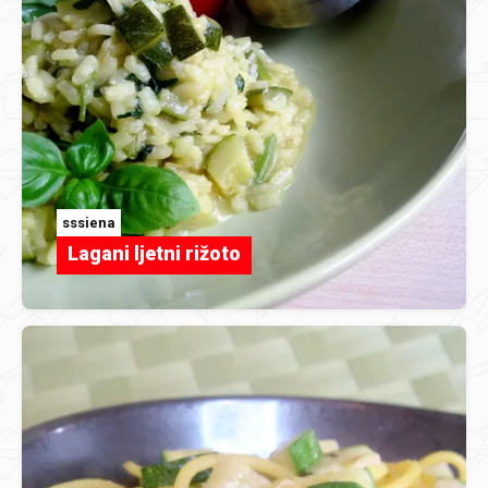
sssiena
Lagani ljetni rižoto