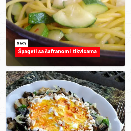
tracy
Špageti sa šafranom i tikvicama