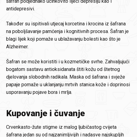
šafran podjednako učinkovito liječi depresiju kao i
antidepresivi.
Također su ispitivali utjecaj korcetina i krocina iz šafrana
na poboljšavanje pamćenja i kognitivnih procesa. Šafran je
blagi lijek koji pomaže u ublažavanju bolesti kao što je
Alzheimer.
Šafran se može koristiti i u kozmetičke svrhe. Zahvaljujući
bogatom sastavu antioksidanata štiti kožu od štetnog
djelovanja slobodnih radikala. Maska od šafrana i svježe
papaje pomaže u uklanjanju mrtvih stanica kože i doprinosi
usporavanju pojave bora i mrlja.
Kupovanje i čuvanje
Crvenkasto-žute stigme iz malog ljubičastog cvijeta
šafrana jedan su od najzanimljivijih i nadasve najskupljih