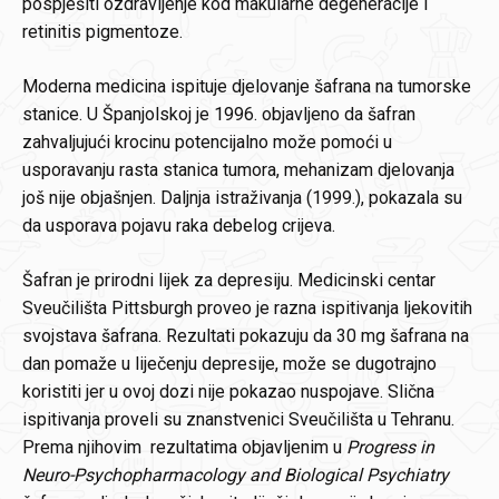
pospješiti ozdravljenje kod makularne degeneracije i
retinitis pigmentoze.
Moderna medicina ispituje djelovanje šafrana na tumorske
stanice. U Španjolskoj je 1996. objavljeno da šafran
zahvaljujući krocinu potencijalno može pomoći u
usporavanju rasta stanica tumora, mehanizam djelovanja
još nije objašnjen. Daljnja istraživanja (1999.), pokazala su
da usporava pojavu raka debelog crijeva.
Šafran je prirodni lijek za depresiju. Medicinski centar
Sveučilišta Pittsburgh proveo je razna ispitivanja ljekovitih
svojstava šafrana. Rezultati pokazuju da 30 mg šafrana na
dan pomaže u liječenju depresije, može se dugotrajno
koristiti jer u ovoj dozi nije pokazao nuspojave. Slična
ispitivanja proveli su znanstvenici Sveučilišta u Tehranu.
Prema njihovim rezultatima objavljenim u
Progress in
Neuro-Psychopharmacology and Biological Psychiatry