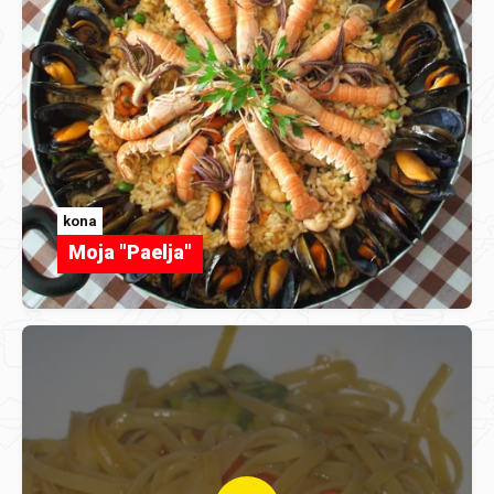
kona
Moja "Paelja"