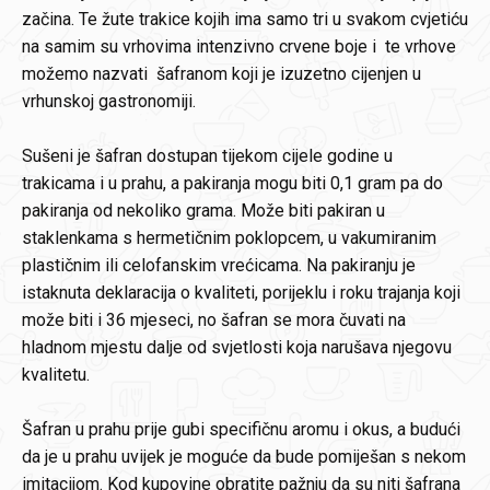
začina. Te žute trakice kojih ima samo tri u svakom cvjetiću
na samim su vrhovima intenzivno crvene boje i te vrhove
možemo nazvati šafranom koji je izuzetno cijenjen u
vrhunskoj gastronomiji.
Sušeni je šafran dostupan tijekom cijele godine u
trakicama i u prahu, a pakiranja mogu biti 0,1 gram pa do
pakiranja od nekoliko grama. Može biti pakiran u
staklenkama s hermetičnim poklopcem, u vakumiranim
plastičnim ili celofanskim vrećicama. Na pakiranju je
istaknuta deklaracija o kvaliteti, porijeklu i roku trajanja koji
može biti i 36 mjeseci, no šafran se mora čuvati na
hladnom mjestu dalje od svjetlosti koja narušava njegovu
kvalitetu.
Šafran u prahu prije gubi specifičnu aromu i okus, a budući
da je u prahu uvijek je moguće da bude pomiješan s nekom
imitacijom. Kod kupovine obratite pažnju da su niti šafrana