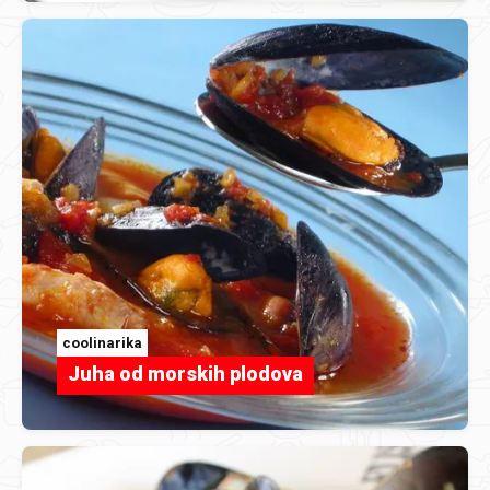
coolinarika
Juha od morskih plodova