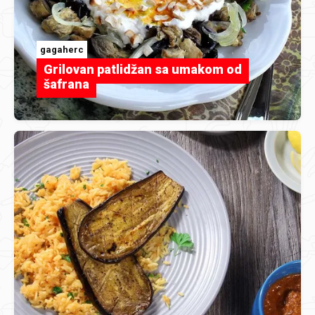
gagaherc
Grilovan patlidžan sa umakom od
šafrana