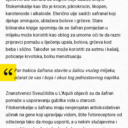
fitokemikalije kao što je krocin, pikrokrocin, likopen,
karotenoide i alkaloide. Eterično ulje sadrži safranal koji
djeluje smirujuće, ublažava bolove i grčeve. Stare
bilinarske knjige spominju da se šafran pomiješan u
mlijeku može koristiti kao oblog za umorne oči te da razni
pripravci pomažu u liječenju upala, bolova, grčeva kod
beba i slično. Također se može koristiti za astmu i kašalj,
poticanje krvotoka, bolnu menstruaciju.
Par trakica šafrana stavite u šalicu vrućeg mlijeka,
očarat će vas i boja i okus tog jednostavnog napitka.
Znanstvenici Sveučilišta u L'Aquili objavili su da šafran
pomaže u usporavanju gubitka vida u starosti.
Fitokemikalije u šafranu imaju nevjerojatan antioksidativan
učinak na gene koji upravljaju vidom, štite fotoreceptore od
oštećenja tako da mogu usporiti, a u nekim slučajevima i