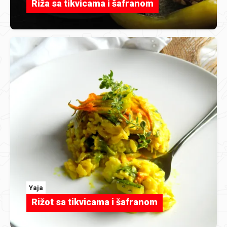
Riža sa tikvicama i šafranom
Yaja
Rižot sa tikvicama i šafranom