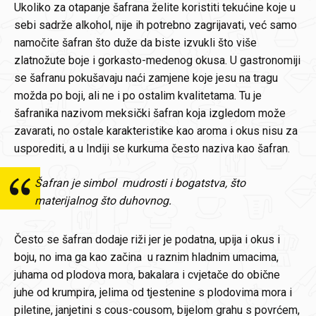
Ukoliko za otapanje šafrana želite koristiti tekućine koje u
sebi sadrže alkohol, nije ih potrebno zagrijavati, već samo
namočite šafran što duže da biste izvukli što više
zlatnožute boje i gorkasto-medenog okusa. U gastronomiji
se šafranu pokušavaju naći zamjene koje jesu na tragu
možda po boji, ali ne i po ostalim kvalitetama. Tu je
šafranika nazivom meksički šafran koja izgledom može
zavarati, no ostale karakteristike kao aroma i okus nisu za
usporediti, a u Indiji se kurkuma često naziva kao šafran.
Šafran je simbol mudrosti i bogatstva, što
materijalnog što duhovnog.
Često se šafran dodaje riži jer je podatna, upija i okus i
boju, no ima ga kao začina u raznim hladnim umacima,
juhama od plodova mora, bakalara i cvjetače do obične
juhe od krumpira, jelima od tjestenine s plodovima mora i
piletine, janjetini s cous-cousom, bijelom grahu s povrćem,