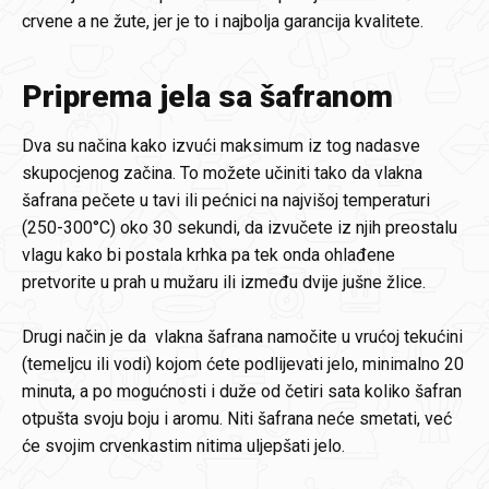
crvene a ne žute, jer je to i najbolja garancija kvalitete.
Priprema jela sa šafranom
Dva su načina kako izvući maksimum iz tog nadasve
skupocjenog začina. To možete učiniti tako da vlakna
šafrana pečete u tavi ili pećnici na najvišoj temperaturi
(250-300°C) oko 30 sekundi, da izvučete iz njih preostalu
vlagu kako bi postala krhka pa tek onda ohlađene
pretvorite u prah u mužaru ili između dvije jušne žlice.
Drugi način je da vlakna šafrana namočite u vrućoj tekućini
(temeljcu ili vodi) kojom ćete podlijevati jelo, minimalno 20
minuta, a po mogućnosti i duže od četiri sata koliko šafran
otpušta svoju boju i aromu. Niti šafrana neće smetati, već
će svojim crvenkastim nitima uljepšati jelo.