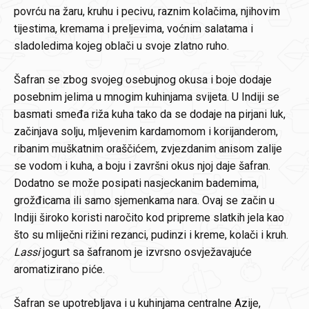
povrću na žaru, kruhu i pecivu, raznim kolačima, njihovim
tijestima, kremama i preljevima, voćnim salatama i
sladoledima kojeg oblači u svoje zlatno ruho.
Šafran se zbog svojeg osebujnog okusa i boje dodaje
posebnim jelima u mnogim kuhinjama svijeta. U Indiji se
basmati smeđa riža kuha tako da se dodaje na pirjani luk,
začinjava solju, mljevenim kardamomom i korijanderom,
ribanim muškatnim oraščićem, zvjezdanim anisom zalije
se vodom i kuha, a boju i završni okus njoj daje šafran.
Dodatno se može posipati nasjeckanim bademima,
grožđicama ili samo sjemenkama nara. Ovaj se začin u
Indiji široko koristi naročito kod pripreme slatkih jela kao
što su mliječni rižini rezanci, pudinzi i kreme, kolači i kruh.
Lassi
jogurt sa šafranom je izvrsno osvježavajuće
aromatizirano piće.
Šafran se upotrebljava i u kuhinjama centralne Azije,