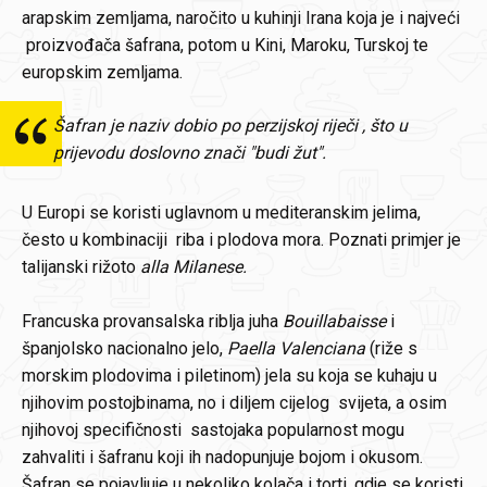
arapskim zemljama, naročito u kuhinji Irana koja je i najveći
proizvođača šafrana, potom u Kini, Maroku, Turskoj te
europskim zemljama.
Šafran je naziv dobio po perzijskoj riječi , što u
prijevodu doslovno znači "budi žut".
U Europi se koristi uglavnom u mediteranskim jelima,
često u kombinaciji riba i plodova mora. Poznati primjer je
talijanski rižoto
alla Milanese.
Francuska provansalska riblja juha
Bouillabaisse
i
španjolsko nacionalno jelo,
Paella Valenciana
(riže s
morskim plodovima i piletinom) jela su koja se kuhaju u
njihovim postojbinama, no i diljem cijelog svijeta, a osim
njihovoj specifičnosti sastojaka popularnost mogu
zahvaliti i šafranu koji ih nadopunjuje bojom i okusom.
Šafran se pojavljuje u nekoliko kolača i torti, gdje se koristi