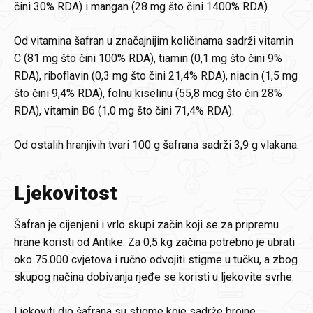
čini 30% RDA) i mangan (28 mg što čini 1400% RDA).
Od vitamina šafran u značajnijim količinama sadrži vitamin
C (81 mg što čini 100% RDA), tiamin (0,1 mg što čini 9%
RDA), riboflavin (0,3 mg što čini 21,4% RDA), niacin (1,5 mg
što čini 9,4% RDA), folnu kiselinu (55,8 mcg što čin 28%
RDA), vitamin B6 (1,0 mg što čini 71,4% RDA).
Od ostalih hranjivih tvari 100 g šafrana sadrži 3,9 g vlakana.
Ljekovitost
Šafran je cijenjeni i vrlo skupi začin koji se za pripremu
hrane koristi od Antike. Za 0,5 kg začina potrebno je ubrati
oko 75.000 cvjetova i ručno odvojiti stigme u tučku, a zbog
skupog načina dobivanja rjeđe se koristi u ljekovite svrhe.
Ljekoviti dio šafrana su stigme koje sadrže brojne