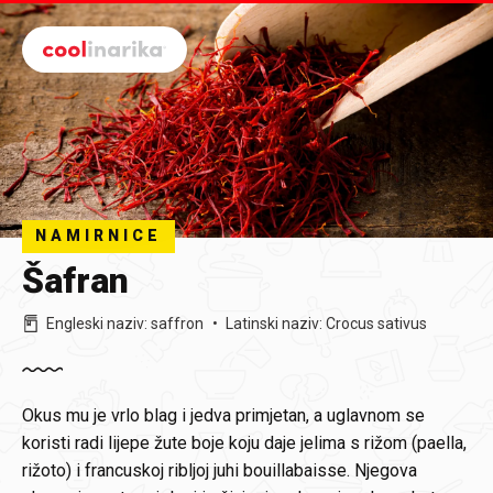
Preskoči na glavni sadržaj
NAMIRNICE
Šafran
Engleski naziv
:
saffron
Latinski naziv
:
Crocus sativus
Okus mu je vrlo blag i jedva primjetan, a uglavnom se
koristi radi lijepe žute boje koju daje jelima s rižom (paella,
rižoto) i francuskoj ribljoj juhi bouillabaisse. Njegova