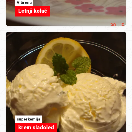
Vitirena
Letnji kolač
superkemija
krem sladoled