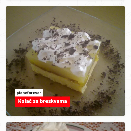
pianoforever
Kolač sa breskvama