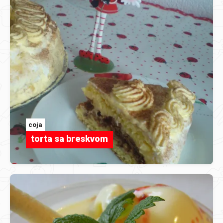
coja
torta sa breskvom