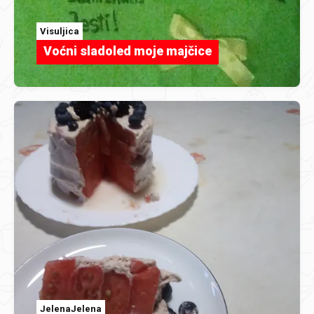
Visuljica
Voćni sladoled moje majčice
JelenaJelena