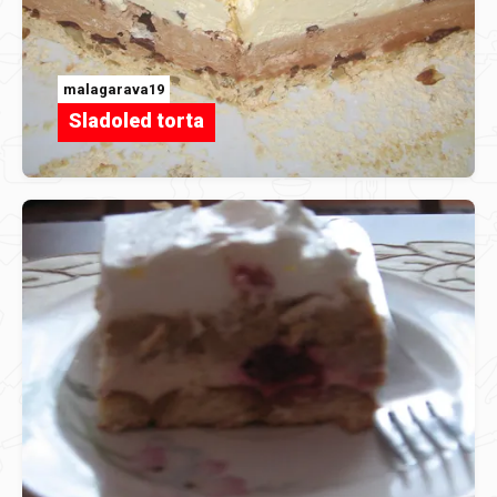
malagarava19
Sladoled torta