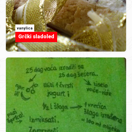
vanylica
Grčki sladoled