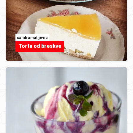
sandramatijevic
Torta od breskve