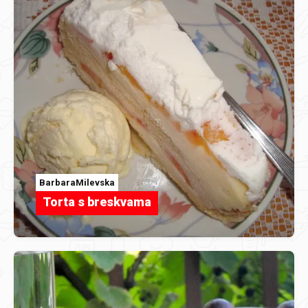
BarbaraMilevska
Torta s breskvama