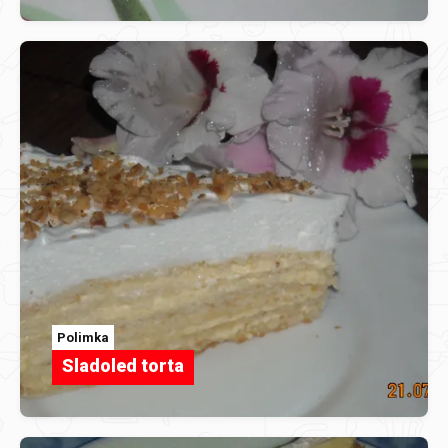
Polimka
Sladoled torta