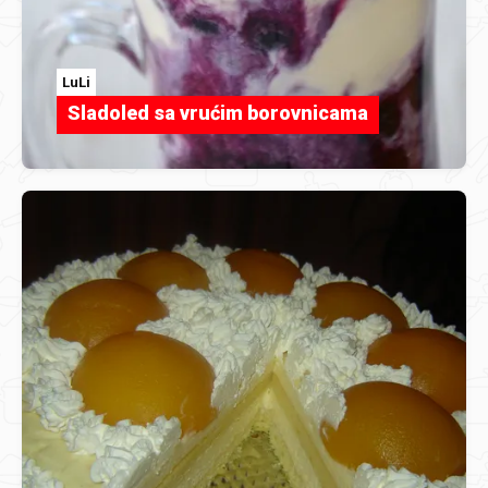
LuLi
Sladoled sa vrućim borovnicama