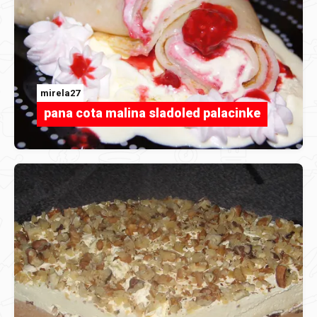
mirela27
pana cota malina sladoled palacinke