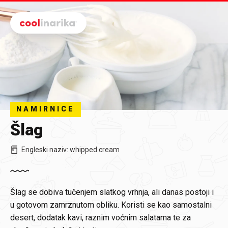
Preskoči na glavni sadržaj
NAMIRNICE
Šlag
Engleski naziv
:
whipped cream
Šlag
se dobiva tučenjem slatkog vrhnja, ali danas postoji i
u gotovom zamrznutom obliku. Koristi se kao samostalni
desert, dodatak kavi, raznim voćnim salatama te za