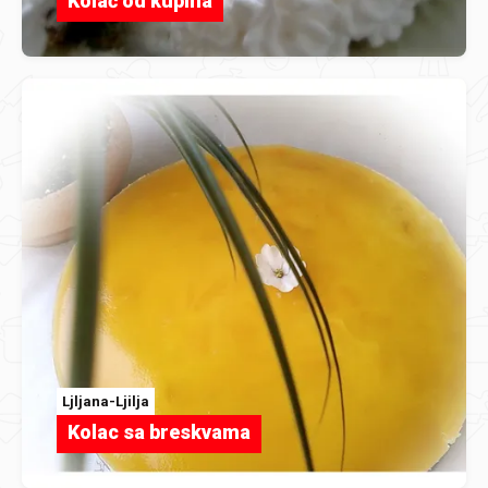
Kolač od kupina
Ljljana-Ljilja
Kolac sa breskvama