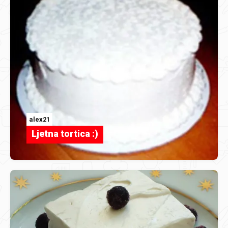
alex21
Ljetna tortica :)