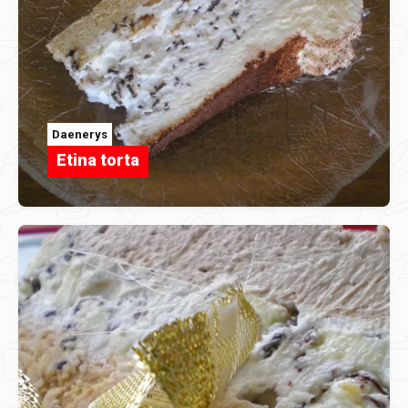
Daenerys
Etina torta