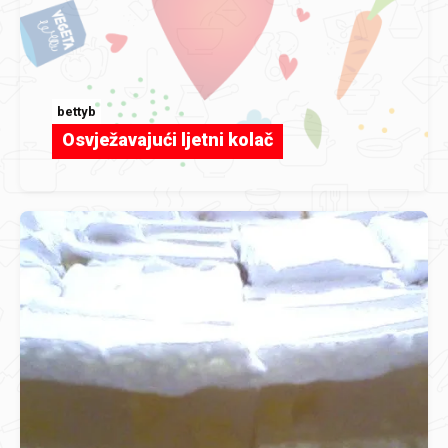
bettyb
Osvježavajući ljetni kolač