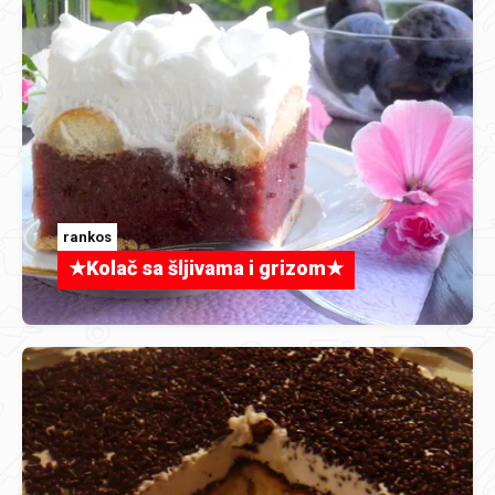
rankos
★Kolač sa šljivama i grizom★