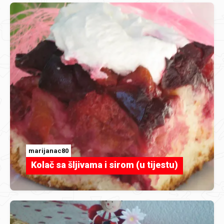
marijanac80
Kolač sa šljivama i sirom (u tijestu)