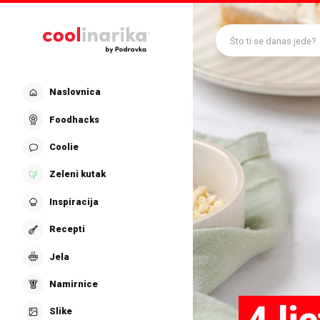
Preskoči na glavni sadržaj
Što ti se danas jede?
Naslovnica
Foodhacks
Coolie
Zeleni kutak
Inspiracija
Recepti
Jela
Namirnice
Slike