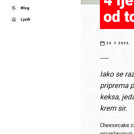
4 lj
Blog
od t
Ljudi
20.7.2025.
Iako se ra
priprema 
keksa, jeda
krem sir.
Cheesecake za 
osvježavajući 