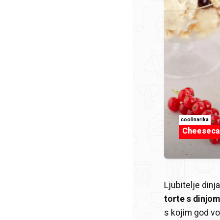
coolinarika
Cheeseca
Ljubitelje dinj
torte s dinjom
s kojim god vo