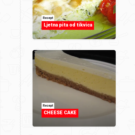
Recept
Ljetna pita od tikvica
Recept
CHEESE CAKE