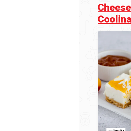
Cheese
Coolina
coolinarika