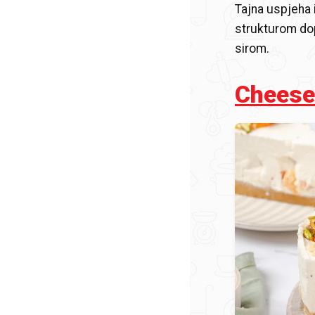
Tajna uspjeha 
strukturom do
sirom.
Cheesec