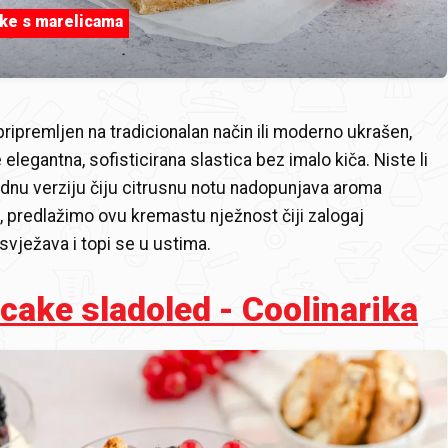
ke s marelicama
pripremljen na tradicionalan način ili moderno ukrašen,
legantna, sofisticirana slastica bez imalo kiča. Niste li
ednu verziju čiju citrusnu notu nadopunjava aroma
predlažimo ovu kremastu nježnost čiji zalogaj
vježava i topi se u ustima.
ake sladoled - Coolinarika