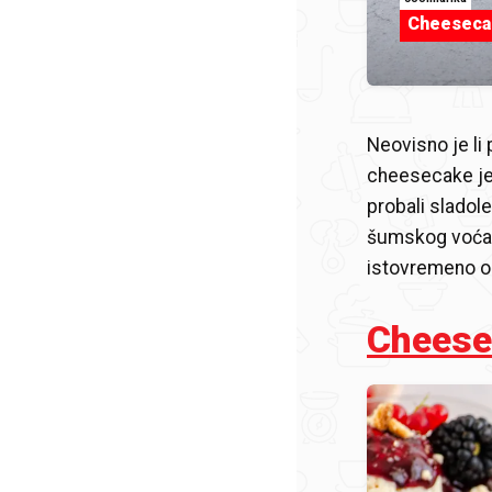
Cheeseca
Neovisno je li 
cheesecake je e
probali sladol
šumskog voća, 
istovremeno os
Cheesec