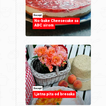
Recept
No-bake Cheesecake sa
ABC sirom
Recept
Ljetna pita od bresaka