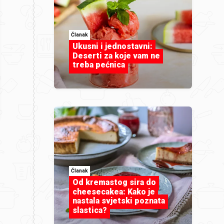
Članak
Ukusni i jednostavni:
Deserti za koje vam ne
treba pećnica
Članak
Od kremastog sira do
cheesecakea: Kako je
nastala svjetski poznata
slastica?