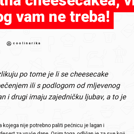
etna cheesecakea, v
og vam ne treba!
coolinarika
zlikuju po tome je li se cheesecake
pečenjem ili s podlogom od mljevenog
n i drugi imaju zajedničku ljubav, a to je
kojega nije potrebno paliti pećnicu je lagan i
desert za vruće dane. Osim toga, odličan je za sve koji