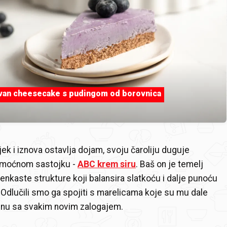
an cheesecake s pudingom od borovnica
jek i iznova ostavlja dojam, svoju čaroliju duguje
 moćnom sastojku -
ABC krem siru
. Baš on je temelj
lenkaste strukture koji balansira slatkoću i dalje punoću
dlučili smo ga spojiti s marelicama koje su mu dale
inu sa svakim novim zalogajem.