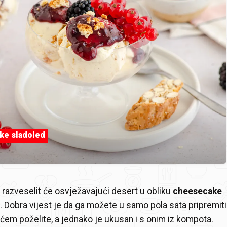
ke sladoled
a razveselit će osvježavajući desert u obliku
cheesecake
. Dobra vijest je da ga možete u samo pola sata pripremiti
ćem poželite, a jednako je ukusan i s onim iz kompota.