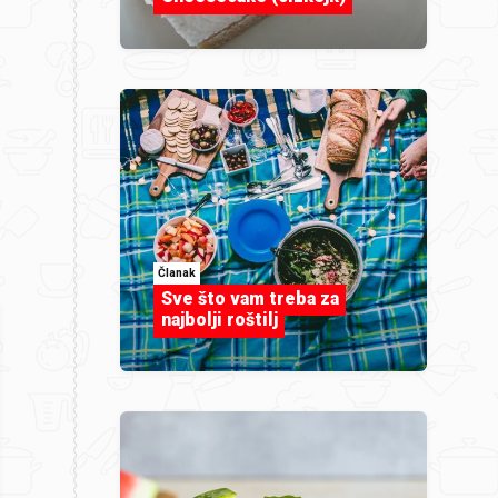
Članak
Sve što vam treba za
najbolji roštilj