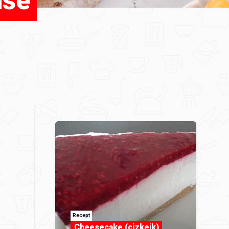
iše
Recept
Cheesecake (cizkejk)