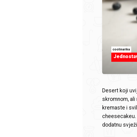
coolinarika
Jednostav
Desert koji uvi
skromnom, ali
kremaste i svi
cheesecakeu. O
dodatnu svjež