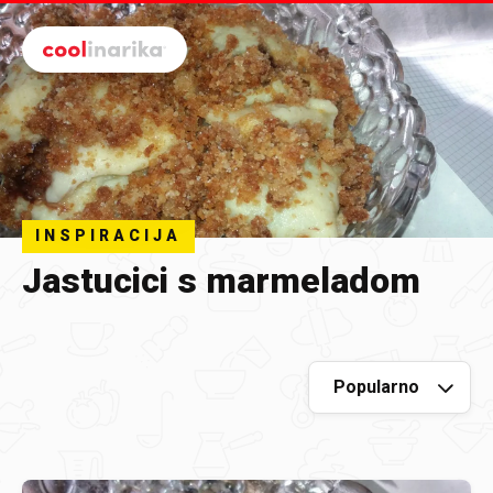
Preskoči na glavni sadržaj
INSPIRACIJA
Jastucici s marmeladom